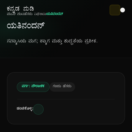
ಕನ್ನಡ ನುಡಿ
ಮುಖ ಪುಟ
ಹೆಸರು ನಿಘಂಟು
ಯತಿನಂದನ್
ಯತಿನಂದನ್
ಸನ್ಯಾಸಿಯ ಮಗ; ತ್ಯಾಗ ಮತ್ತು ಶುದ್ಧತೆಯ ಪ್ರತೀಕ.
ವರ್ಗ: ಪೌರಾಣಿಕ
ಗಂಡು ಹೆಸರು
ಹಂಚಿಕೊಳ್ಳಿ: