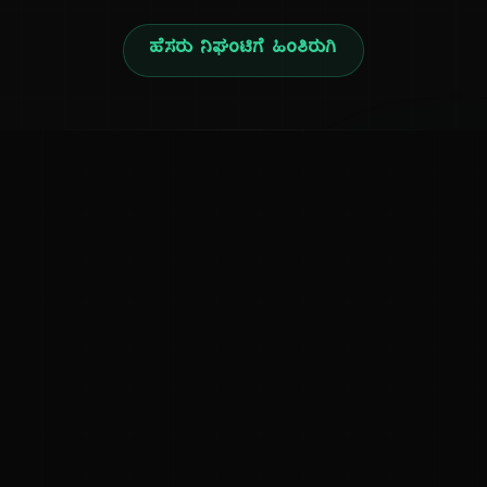
ಹೆಸರು ನಿಘಂಟಿಗೆ ಹಿಂತಿರುಗಿ
ನ
ಕನ್ನಡ ನುಡಿ
ಕನ್ನಡ ಭಾಷೆ, ಸಂಸ್ಕೃತಿ ಮತ್ತು ಸಾಮಾನ್ಯ ಜ್ಞಾನದ ಡಿಜಿಟಲ್ ಆರ್ಕೈವ್