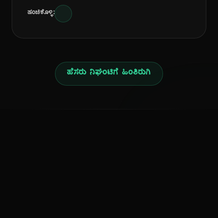
ಹಂಚಿಕೊಳ್ಳಿ:
ಹೆಸರು ನಿಘಂಟಿಗೆ ಹಿಂತಿರುಗಿ
ನ
ಕನ್ನಡ ನುಡಿ
ಕನ್ನಡ ಭಾಷೆ, ಸಂಸ್ಕೃತಿ ಮತ್ತು ಸಾಮಾನ್ಯ ಜ್ಞಾನದ ಡಿಜಿಟಲ್ ಆರ್ಕೈವ್