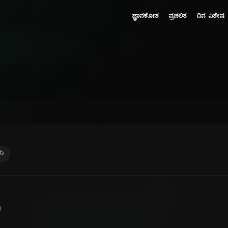
ಜ್ಞಾನಕೋಶ
ಪ್ರಚಲಿತ
ದಿನ ವಿಶೇಷ
ರು
)