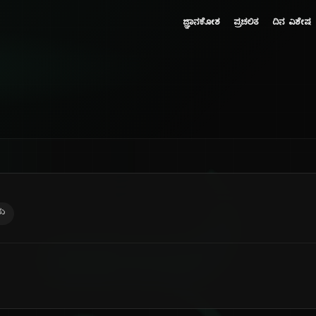
ಜ್ಞಾನಕೋಶ
ಪ್ರಚಲಿತ
ದಿನ ವಿಶೇಷ
ರು