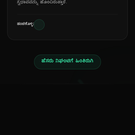
ಸ್ವಭಾವವನ್ನು ಹೊಂದಿರುತ್ತಾರೆ.
ಹಂಚಿಕೊಳ್ಳಿ:
ಹೆಸರು ನಿಘಂಟಿಗೆ ಹಿಂತಿರುಗಿ
ನ
ಕನ್ನಡ ನುಡಿ
ಕನ್ನಡ ಭಾಷೆ, ಸಂಸ್ಕೃತಿ ಮತ್ತು ಸಾಮಾನ್ಯ ಜ್ಞಾನದ ಡಿಜಿಟಲ್ ಆರ್ಕೈವ್