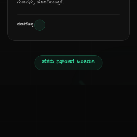
ಗುಣವನ್ನು ಹೊಂದಿರುತ್ತಾರೆ.
ಹಂಚಿಕೊಳ್ಳಿ:
ಹೆಸರು ನಿಘಂಟಿಗೆ ಹಿಂತಿರುಗಿ
ನ
ಕನ್ನಡ ನುಡಿ
ಕನ್ನಡ ಭಾಷೆ, ಸಂಸ್ಕೃತಿ ಮತ್ತು ಸಾಮಾನ್ಯ ಜ್ಞಾನದ ಡಿಜಿಟಲ್ ಆರ್ಕೈವ್