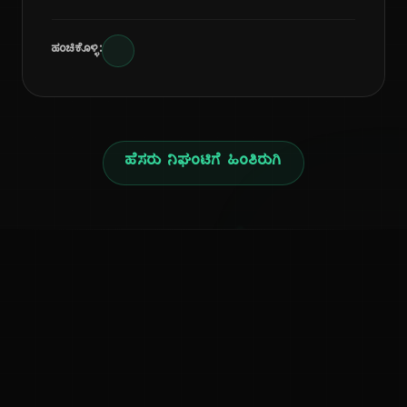
ಹಂಚಿಕೊಳ್ಳಿ:
ಹೆಸರು ನಿಘಂಟಿಗೆ ಹಿಂತಿರುಗಿ
ನ
ಕನ್ನಡ ನುಡಿ
ಕನ್ನಡ ಭಾಷೆ, ಸಂಸ್ಕೃತಿ ಮತ್ತು ಸಾಮಾನ್ಯ ಜ್ಞಾನದ ಡಿಜಿಟಲ್ ಆರ್ಕೈವ್