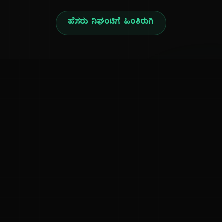
ಹೆಸರು ನಿಘಂಟಿಗೆ ಹಿಂತಿರುಗಿ
ನ
ಕನ್ನಡ ನುಡಿ
ಕನ್ನಡ ಭಾಷೆ, ಸಂಸ್ಕೃತಿ ಮತ್ತು ಸಾಮಾನ್ಯ ಜ್ಞಾನದ ಡಿಜಿಟಲ್ ಆರ್ಕೈವ್