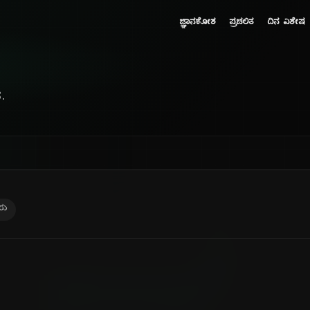
ಜ್ಞಾನಕೋಶ
ಪ್ರಚಲಿತ
ದಿನ ವಿಶೇಷ
.
ರು