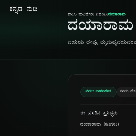
ಕನ್ನಡ ನುಡಿ
ಮುಖ ಪುಟ
ಹೆಸರು ನಿಘಂಟು
ದಯಾರಾಮ
ದಯಾರಾಮ
ದಯೆಯ ದೇವು, ಮೃದುಹೃದಯವಂತ
ವರ್ಗ: ಪಾರಂಪರಿಕ
ಗಂಡು ಹೆಸ
ಈ ಹೆಸರಿನ ಪ್ರಸಿದ್ಧರು
ದಯಾರಾಮ (ಕವಿಗಳು)