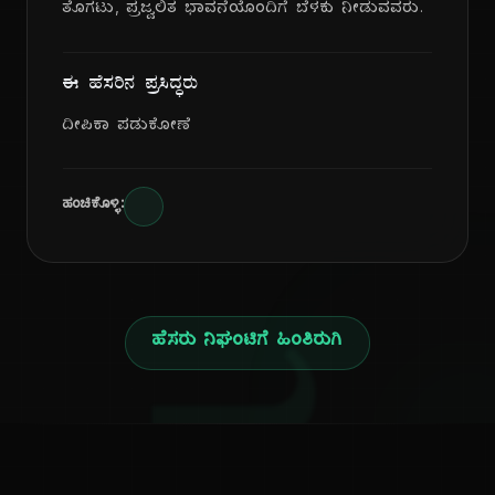
ತೊಗಟು, ಪ್ರಜ್ವಲಿತ ಭಾವನೆಯೊಂದಿಗೆ ಬೆಳಕು ನೀಡುವವರು.
ಈ ಹೆಸರಿನ ಪ್ರಸಿದ್ಧರು
ದೀಪಿಕಾ ಪಡುಕೋಣೆ
ಹಂಚಿಕೊಳ್ಳಿ:
ಹೆಸರು ನಿಘಂಟಿಗೆ ಹಿಂತಿರುಗಿ