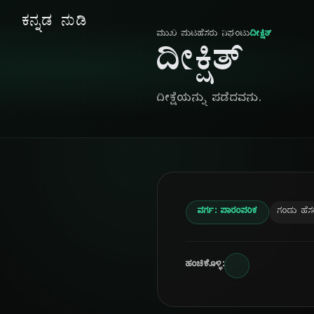
ಕನ್ನಡ ನುಡಿ
ಮುಖ ಪುಟ
ಹೆಸರು ನಿಘಂಟು
ದೀಕ್ಷಿತ್
ದೀಕ್ಷಿತ್
ದೀಕ್ಷೆಯನ್ನು ಪಡೆದವನು.
ವರ್ಗ: ಪಾರಂಪರಿಕ
ಗಂಡು ಹೆಸ
ಹಂಚಿಕೊಳ್ಳಿ: