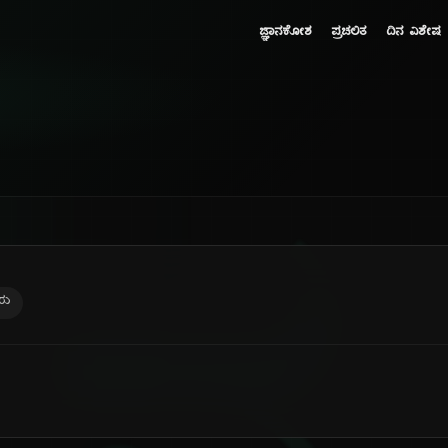
ಜ್ಞಾನಕೋಶ
ಪ್ರಚಲಿತ
ದಿನ ವಿಶೇಷ
ರು