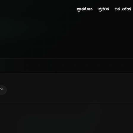
ಜ್ಞಾನಕೋಶ
ಪ್ರಚಲಿತ
ದಿನ ವಿಶೇಷ
ರು