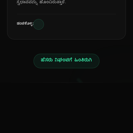
ಸ್ವಭಾವವನ್ನು ಹೊಂದಿರುತ್ತಾರೆ.
ಹಂಚಿಕೊಳ್ಳಿ:
ಹೆಸರು ನಿಘಂಟಿಗೆ ಹಿಂತಿರುಗಿ
ನ
ಕನ್ನಡ ನುಡಿ
ಕನ್ನಡ ಭಾಷೆ, ಸಂಸ್ಕೃತಿ ಮತ್ತು ಸಾಮಾನ್ಯ ಜ್ಞಾನದ ಡಿಜಿಟಲ್ ಆರ್ಕೈವ್