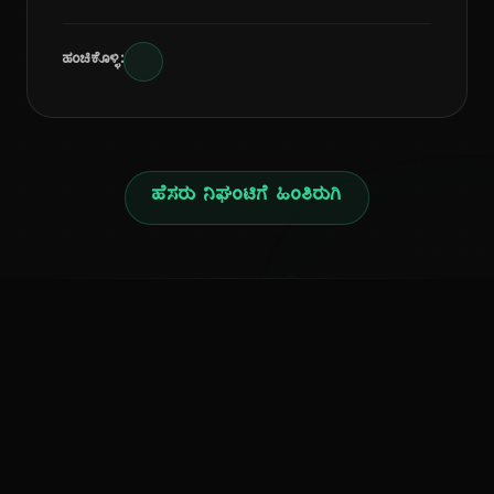
ಹಂಚಿಕೊಳ್ಳಿ:
ಹೆಸರು ನಿಘಂಟಿಗೆ ಹಿಂತಿರುಗಿ
ನ
ಕನ್ನಡ ನುಡಿ
ಕನ್ನಡ ಭಾಷೆ, ಸಂಸ್ಕೃತಿ ಮತ್ತು ಸಾಮಾನ್ಯ ಜ್ಞಾನದ ಡಿಜಿಟಲ್ ಆರ್ಕೈವ್