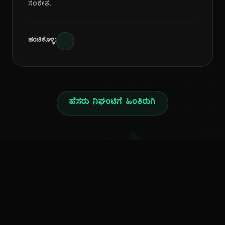
ಸಂಕೇತ.
ಹಂಚಿಕೊಳ್ಳಿ:
ಹೆಸರು ನಿಘಂಟಿಗೆ ಹಿಂತಿರುಗಿ
ನ
ಕನ್ನಡ ನುಡಿ
ಕನ್ನಡ ಭಾಷೆ, ಸಂಸ್ಕೃತಿ ಮತ್ತು ಸಾಮಾನ್ಯ ಜ್ಞಾನದ ಡಿಜಿಟಲ್ ಆರ್ಕೈವ್