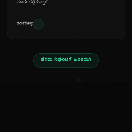
ಮಾರ್ಗದಲ್ಲಿರುತ್ತಾರೆ.
ಹಂಚಿಕೊಳ್ಳಿ:
ಹೆಸರು ನಿಘಂಟಿಗೆ ಹಿಂತಿರುಗಿ
ನ
ಕನ್ನಡ ನುಡಿ
ಕನ್ನಡ ಭಾಷೆ, ಸಂಸ್ಕೃತಿ ಮತ್ತು ಸಾಮಾನ್ಯ ಜ್ಞಾನದ ಡಿಜಿಟಲ್ ಆರ್ಕೈವ್