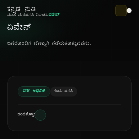
ಕನ್ನಡ ನುಡಿ
ಮುಖ ಪುಟ
ಹೆಸರು ನಿಘಂಟು
ಏವೇನ್
ಏವೇನ್
ಜನರೊಂದಿಗೆ ಚೆನ್ನಾಗಿ ನಡೆದುಕೊಳ್ಳುವವನು.
ವರ್ಗ: ಆಧುನಿಕ
ಗಂಡು ಹೆಸರು
ಹಂಚಿಕೊಳ್ಳಿ: