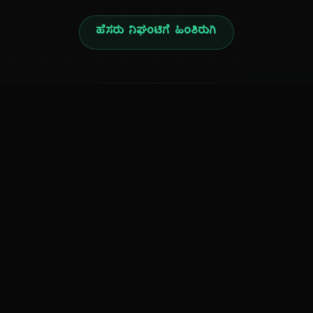
ಹೆಸರು ನಿಘಂಟಿಗೆ ಹಿಂತಿರುಗಿ
ನ
ಕನ್ನಡ ನುಡಿ
ಕನ್ನಡ ಭಾಷೆ, ಸಂಸ್ಕೃತಿ ಮತ್ತು ಸಾಮಾನ್ಯ ಜ್ಞಾನದ ಡಿಜಿಟಲ್ ಆರ್ಕೈವ್