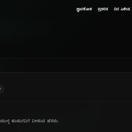
ಜ್ಞಾನಕೋಶ
ಪ್ರಚಲಿತ
ದಿನ ವಿಶೇಷ
ು
ಿಯುಳ್ಳ ಹುಡುಗನಿಗೆ ನೀಡುವ ಹೆಸರು.