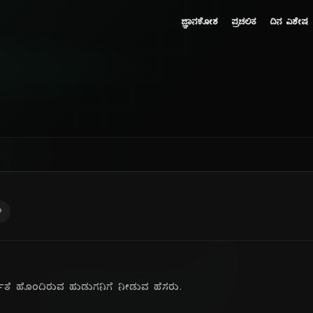
ಜ್ಞಾನಕೋಶ
ಪ್ರಚಲಿತ
ದಿನ ವಿಶೇಷ
ು
ೆ ಹೊಂದಿರುವ ಹುಡುಗನಿಗೆ ನೀಡುವ ಹೆಸರು.