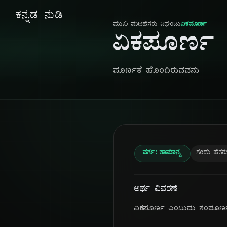
ಕನ್ನಡ ನುಡಿ
ಮುಖ ಪುಟ
ಹೆಸರು ನಿಘಂಟು
ಏಕಪೂರ್ಣ
ಏಕಪೂರ್ಣ
ಪೂರ್ಣತೆ ಹೊಂದಿರುವವನು
ವರ್ಗ: ಸಾಮಾನ್ಯ
ಗಂಡು ಹೆಸರ
ಅರ್ಥ ವಿವರಣೆ
ಏಕಪೂರ್ಣ ಎಂಬುದು ಸಂಪೂರ್ಣತ