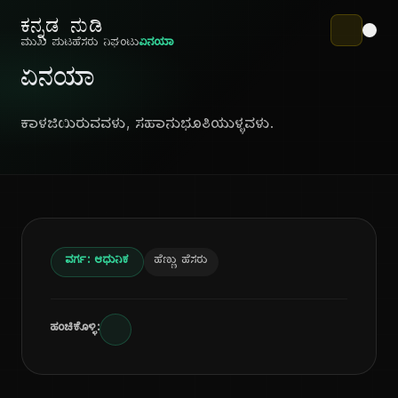
ಕನ್ನಡ ನುಡಿ
ಮುಖ ಪುಟ
ಹೆಸರು ನಿಘಂಟು
ಏನಯಾ
ಏನಯಾ
ಕಾಳಜಿಯಿರುವವಳು, ಸಹಾನುಭೂತಿಯುಳ್ಳವಳು.
ವರ್ಗ: ಆಧುನಿಕ
ಹೆಣ್ಣು ಹೆಸರು
ಹಂಚಿಕೊಳ್ಳಿ: