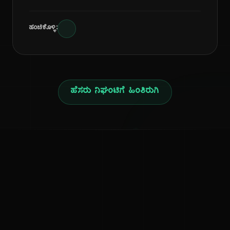
ಹಂಚಿಕೊಳ್ಳಿ:
ಹೆಸರು ನಿಘಂಟಿಗೆ ಹಿಂತಿರುಗಿ
ನ
ಕನ್ನಡ ನುಡಿ
ಕನ್ನಡ ಭಾಷೆ, ಸಂಸ್ಕೃತಿ ಮತ್ತು ಸಾಮಾನ್ಯ ಜ್ಞಾನದ ಡಿಜಿಟಲ್ ಆರ್ಕೈವ್