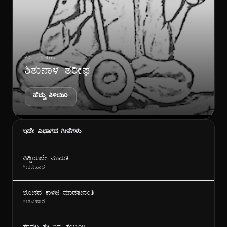
ಗೀ
ಕವಿ ಪರಿಚಯ
ಶಿಶುನಾಳ ಶರೀಫ
ಹೆಚ್ಚು ತಿಳಿಯಿರಿ
ಇದೇ ವಿಭಾಗದ ಗೀತೆಗಳು
ಬಿದ್ದಿಯಬೇ ಮುದುಕಿ
ಗೀತವಿಹಾರ
ಲೋಕದ ಕಾಳಜಿ ಮಾಡತೇನಂತಿ
ಗೀತವಿಹಾರ