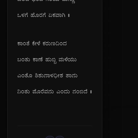
ಜಲದಿ ಭರದಿ ಸರಿಯೆ ಮಣ್ಣು
ಒಳಗೆ ಹೊರಗೆ ಏಕವಾಗಿ ||
ಕಾಂತೆ ಕೇಳೆ ಕರುಣದಿಂದ
ಬಂತು ಕಾಣೆ ಹುಬ್ಬಿ ಮಳೆಯು
ಎಂತೊ ಶಿಶುನಾಳಧೀಶ ತಾನು
ನಿಂತು ಪೊರೆವನು ಎಂದು ನಂಬಿದೆ ||