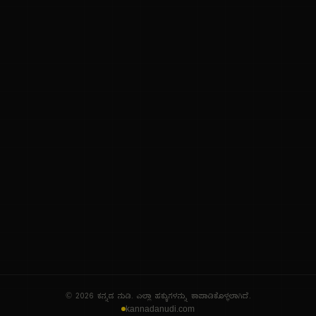
ನಮ್ಮ ಬಗ್ಗೆ
ಗೌಪ್ಯತೆ ನೀತಿ
ಸೇವಾ ನಿಯಮಗಳು
© 2026 ಕನ್ನಡ ನುಡಿ. ಎಲ್ಲಾ ಹಕ್ಕುಗಳನ್ನು ಕಾಪಾಡಿಕೊಳ್ಳಲಾಗಿದೆ.
kannadanudi.com