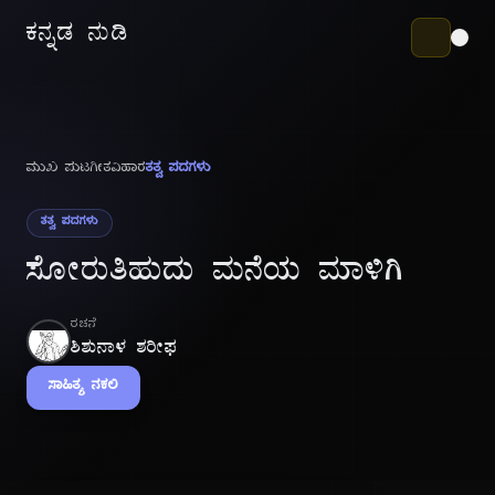
ಕನ್ನಡ ನುಡಿ
ಮುಖ ಪುಟ
ಗೀತವಿಹಾರ
ತತ್ವ ಪದಗಳು
ತತ್ವ ಪದಗಳು
ಸೋರುತಿಹುದು ಮನೆಯ ಮಾಳಿಗಿ
ರಚನೆ
ಶಿಶುನಾಳ ಶರೀಫ
ಸಾಹಿತ್ಯ ನಕಲಿ