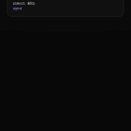
ಬಾಗಿಲನು ತೆರೆದು
ಭಕ್ತಿಸುಧೆ
ಕನ್ನಡ ನುಡಿ
ಕನ್ನಡ ಭಾಷೆ, ಸಂಸ್ಕೃತಿ ಮತ್ತು ಸಾಮಾನ್ಯ ಜ್ಞಾನದ ಡಿಜಿಟಲ್ ಆರ್ಕೈವ್