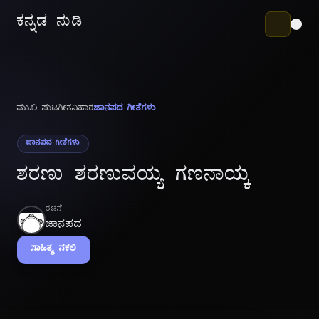
ಕನ್ನಡ ನುಡಿ
ಮುಖ ಪುಟ
ಗೀತವಿಹಾರ
ಜಾನಪದ ಗೀತೆಗಳು
ಜಾನಪದ ಗೀತೆಗಳು
ಶರಣು ಶರಣುವಯ್ಯ ಗಣನಾಯ್ಕ
ರಚನೆ
ಜಾನಪದ
ಸಾಹಿತ್ಯ ನಕಲಿ