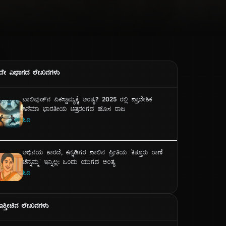
ದೇ ವಿಭಾಗದ ಲೇಖನಗಳು
ಬಾಲಿವುಡ್‌ನ ಏಕಸ್ವಾಮ್ಯಕ್ಕೆ ಅಂತ್ಯ? 2025 ರಲ್ಲಿ ಪ್ರಾದೇಶಿಕ
ಸಿನೆಮಾ ಭಾರತೀಯ ಚಿತ್ರರಂಗದ ಹೊಸ ರಾಜ
ಓದಿ
ಅಭಿನಯ ಶಾರದೆ, ಕನ್ನಡಿಗರ ಪಾಲಿನ ಪ್ರೀತಿಯ ‘ಕಿತ್ತೂರು ರಾಣಿ
ಚೆನ್ನಮ್ಮ’ ಇನ್ನಿಲ್ಲ: ಒಂದು ಯುಗದ ಅಂತ್ಯ
ಓದಿ
ಇತ್ತೀಚಿನ ಲೇಖನಗಳು