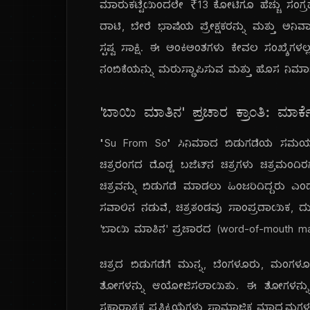
ಮಾರುಕಟ್ಟೆಯಿಂದಲೇ ₹13 ಕೋಟಿಗೂ ಹೆಚ್ಚು ಸಂಗ್ರ
ದಾಟಿ, ಬೇರೆ ಭಾಷೆಯ ಪ್ರೇಕ್ಷಕರನ್ನು ಮತ್ತು ಅನಿ
ಸ್ಪಷ್ಟ ಸಾಕ್ಷಿ. ಈ ಅಂಕಿಅಂಶಗಳು ಕೇವಲ ಸಂಖ್ಯೆಗಳ
ನಂಬಿಕೆಯನ್ನು ಮರುಸ್ಥಾಪಿಸುವ ಮತ್ತು ಹೊಸ ನಿರ್
'ಬಾಯಿ ಮಾತಿನ' ಪ್ರಚಾರ ಕ್ರಾಂತಿ: ಮಾರ
"Su From So" ಸಿನಿಮಾದ ಬಿಡುಗಡೆಯ ಸಮಯದಲ್ಲಿ
ಚಿತ್ರರಂಗದ ದೊಡ್ಡ ಬಜೆಟ್‌ನ ಚಿತ್ರಗಳು ಚಿತ್ರಮಂದಿ
ಚಿತ್ರವನ್ನು ಬಿಡುಗಡೆ ಮಾಡಲು ಹಿಂಜರಿದಿದ್ದರು ಎಂದ
ಸವಾಲಿನ ನಡುವೆ, ಚಿತ್ರತಂಡವು ಸಾಂಪ್ರದಾಯಿಕ, ದ
'ಬಾಯಿ ಮಾತಿನ' ಪ್ರಚಾರದ (word-of-mouth mar
ಚಿತ್ರದ ಬಿಡುಗಡೆಗೆ ಮುನ್ನ, ಬೆಂಗಳೂರು, ಮಂಗ
ಶೋಗಳನ್ನು ಆಯೋಜಿಸಲಾಯಿತು. ಈ ಶೋಗಳನ್ನು ನ
ಸಕಾರಾತ್ಮಕ ಪ್ರತಿಕ್ರಿಯೆಗಳು ಸಾಮಾಜಿಕ ಮಾಧ್ಯಮಗಳಲ್