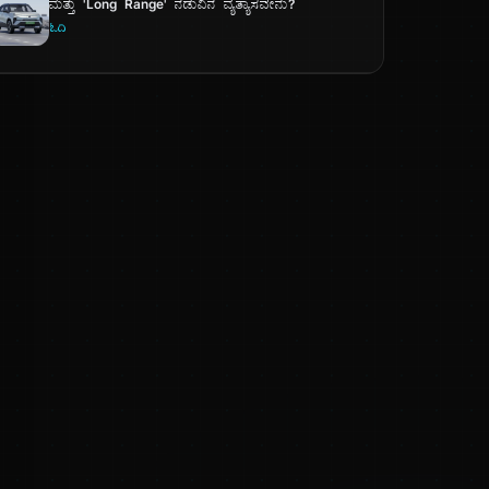
ಮತ್ತು 'Long Range' ನಡುವಿನ ವ್ಯತ್ಯಾಸವೇನು?
ಓದಿ