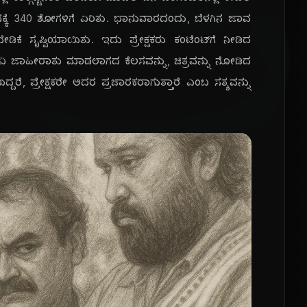
ನಕ್ಕೆ 340 ಶೋಗಳಿಗೆ ಏರಿತು. ಭಾನುವಾರದಂದು, ಬೆಳಗಿನ ಜಾವ
ಿಕೆ ಸೃಷ್ಟಿಯಾಯಿತು. ಇದು ಪ್ರೇಕ್ಷಕರು ಕಂಟೆಂಟ್‌ಗೆ ನೀಡಿದ
ವಿ ಜಾಹೀರಾತು ಮಾಡಲಾಗದ ಕೆಲಸವನ್ನು, ಚಿತ್ರವನ್ನು ನೋಡಿದ
್ದರೆ, ಪ್ರೇಕ್ಷಕರೇ ಅದರ ಪ್ರಚಾರಕರಾಗುತ್ತಾರೆ ಎಂಬ ಸತ್ಯವನ್ನು