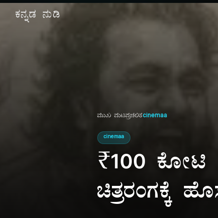
ಕನ್ನಡ ನುಡಿ
ಮುಖ ಪುಟ
ಪ್ರಚಲಿತ
cinemaa
cinemaa
₹100 ಕೋಟಿ ದ
ಚಿತ್ರರಂಗಕ್ಕೆ