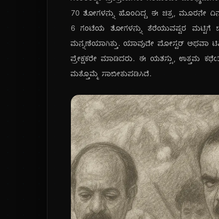
70 ಶೋಗಳನ್ನು ಹೊಂದಿದ್ದ ಈ ಚಿತ್ರ, ಮೂರನೇ ದಿ
6 ಗಂಟೆಯ ಶೋಗಳನ್ನು ತೆರೆಯುವಷ್ಟರ ಮಟ್ಟಿಗೆ ಬೇಡ
ಮನ್ನಣೆಯಾಗಿತ್ತು. ಯಾವುದೇ ಪೋಸ್ಟರ್ ಅಥವಾ ಟಿ
ಪ್ರೇಕ್ಷಕರೇ ಮಾಡಿದರು. ಈ ಯಶಸ್ಸು, ಉತ್ತಮ ಕಥೆಯಿದ
ಮತ್ತೊಮ್ಮೆ ಸಾಬೀತುಪಡಿಸಿದೆ.