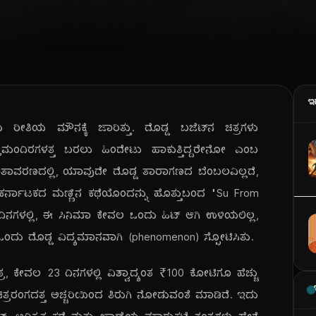
ಇ
ರೀತಿಯ ಮೌನಕ್ಕೆ ಜಾರಿತ್ತು. ದೊಡ್ಡ ಬಜೆಟ್‌ನ ಚಿತ್ರಗಳು
ು ಚಿತ್ರಮಂದಿರಗಳತ್ತ ಬರಲು ಹಿಂದೇಟು ಹಾಕುತ್ತಿದ್ದರೇನೋ ಎಂಬ
ತಾವರಣದಲ್ಲಿ, ಯಾವುದೇ ದೊಡ್ಡ ತಾರಾಗಣದ ಬೆಂಬಲವಿಲ್ಲದೆ,
ಳಿ ಕರ್ನಾಟಕದ ಮಣ್ಣಿನ ಕಥೆಯೊಂದನ್ನು ಹೊತ್ತುಬಂದ "Su From
ೇ ದಿನಗಳಲ್ಲಿ, ಈ ಸಿನಿಮಾ ಕೇವಲ ಒಂದು ಹಿಟ್ ಆಗಿ ಉಳಿಯಲಿಲ್ಲ,
ಿ ಒಂದು ದೊಡ್ಡ ವಿದ್ಯಮಾನವಾಗಿ (phenomenon) ಸ್ಫೋಟಿಸಿತು.
, ಕೇವಲ 23 ದಿನಗಳಲ್ಲಿ ವಿಶ್ವಾದ್ಯಂತ ₹100 ಕೋಟಿಗೂ ಹೆಚ್ಚು
ತ್ರರಂಗದತ್ತ ಅಚ್ಚರಿಯಿಂದ ತಿರುಗಿ ನೋಡುವಂತೆ ಮಾಡಿದೆ. ಇದು