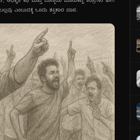
 ಅಧಿಕೃತ ಕಥೆ ಮತ್ತು ಜಾಣ್ಮೆಯ ಮಾರುಕಟ್ಟೆ ತಂತ್ರಗಳು ಹೇಗೆ
ಲ್ಲವು ಎಂಬುದಕ್ಕೆ ಒಂದು ಶಕ್ತಿಶಾಲಿ ಪಾಠ.