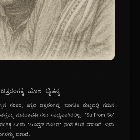
ಚಿತ್ರರಂಗಕ್ಕೆ ಹೊಸ ಚೈತನ್ಯ
್ಸಿನ ನಂತರ, ಕನ್ನಡ ಚಿತ್ರರಂಗವು ಜಾಗತಿಕ ಮಟ್ಟದಲ್ಲಿ ಗಮನ
ಯಶಸ್ಸನ್ನು ಪುನರಾವರ್ತಿಸಲು ಸಾಧ್ಯವಾಗಿರಲಿಲ್ಲ. "Su From So"
ರರಂಗಕ್ಕೆ ಒಂದು "ಬೂಸ್ಟರ್ ಡೋಸ್" ನಂತೆ ಕೆಲಸ ಮಾಡಿದೆ. ಇದು
ಳನ್ನು ಬೀರಿದೆ.