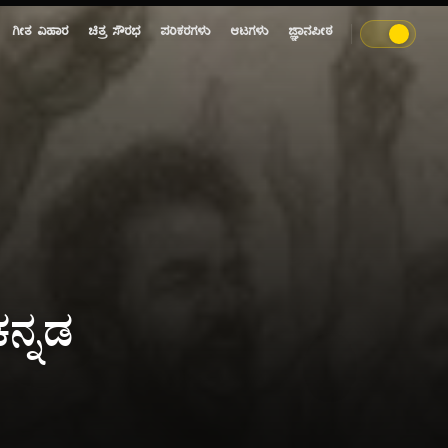
ಗೀತ ವಿಹಾರ
ಚಿತ್ರ ಸೌರಭ
ಪರಿಕರಗಳು
ಆಟಗಳು
ಜ್ಞಾನಪೀಠ
ನ್ನಡ