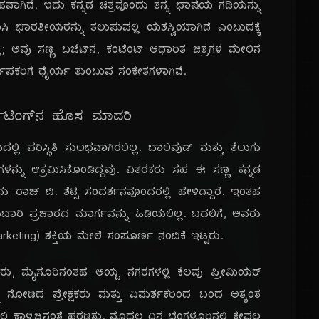
ಹವಾಗಿದೆ. ಇದು ಕನ್ನಡ ಚಿತ್ರವೊಂದು ತನ್ನ ಭಾಷೆಯ ಗಡಿಯನ್ನು
ವಾಸಿ ಭಾರತೀಯರನ್ನು ತಲುಪುವಲ್ಲಿ ಯಶಸ್ವಿಯಾಗಿದೆ ಎಂಬುದಕ್ಕೆ
ಲ್ಲ; ಅವು ಸಣ್ಣ ಬಜೆಟ್‌ನ, ಕಂಟೆಂಟ್ ಆಧಾರಿತ ಚಿತ್ರಗಳ ಮೇಲಿನ
ಪ್ರ
ಮಾಪಕರಿಗೆ ಧೈರ್ಯ ತುಂಬುವ ಸಂಕೇತಗಳಾಗಿವೆ.
್ಕೆಟಿಂಗ್‌ನ ಹೊಸ ಮಾದರಿ
 ಪರಿಸ್ಥಿತಿ ಸುಲಭವಾಗಿರಲಿಲ್ಲ. ಬಾಲಿವುಡ್ ಮತ್ತು ತೆಲುಗು
ರಗಳನ್ನು ಆಕ್ರಮಿಸಿಕೊಂಡಿದ್ದವು. ವಿತರಕರು ಸಹ ಈ ಸಣ್ಣ ಕನ್ನಡ
ು ರಾಜ್ ಬಿ. ಶೆಟ್ಟಿ ಸಂದರ್ಶನವೊಂದರಲ್ಲಿ ಹೇಳಿದ್ದಾರೆ. ಇಂತಹ
ುಬಾರಿ ಪ್ರಚಾರದ ಮಾರ್ಗವನ್ನು ಹಿಡಿಯಲಿಲ್ಲ. ಬದಲಿಗೆ, ಅವರು
keting) ಶಕ್ತಿಯ ಮೇಲೆ ಸಂಪೂರ್ಣ ನಂಬಿಕೆ ಇಟ್ಟರು.
ಳೂರು, ಮೈಸೂರಿನಂತಹ ಆಯ್ದ ನಗರಗಳಲ್ಲಿ ಕೆಲವು ಪ್ರೀಮಿಯರ್
ೋಡಿದ ಪ್ರೇಕ್ಷಕರು ಮತ್ತು ವಿಮರ್ಶಕರಿಂದ ಬಂದ ಅತ್ಯಂತ
ಲಿ ಕಾಳ್ಗಿಚ್ಚಿನಂತೆ ಹರಡಿತು. ಮೊದಲ ದಿನ ಬೆಂಗಳೂರಿನಲ್ಲಿ ಕೇವಲ