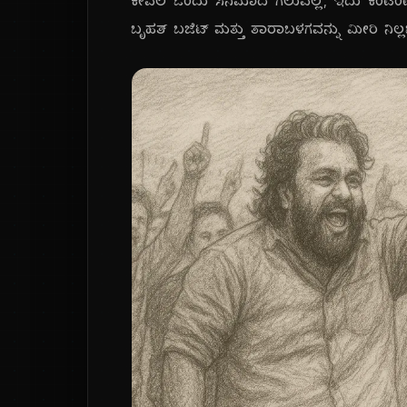
ಕೇವಲ ಒಂದು ಸಿನಿಮಾದ ಗೆಲುವಲ್ಲ; ಇದು ಕಂಟೆಂಟ್,
ಬೃಹತ್ ಬಜೆಟ್ ಮತ್ತು ತಾರಾಬಳಗವನ್ನು ಮೀರಿ ನಿಲ್ಲಬ