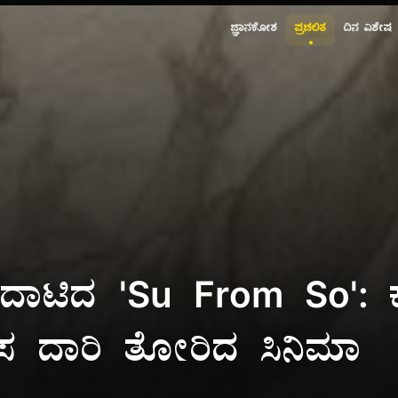
ಜ್ಞಾನಕೋಶ
ಪ್ರಚಲಿತ
ದಿನ ವಿಶೇಷ
ಾಟಿದ 'Su From So': ಕ
 ಹೊಸ ದಾರಿ ತೋರಿದ ಸಿನಿಮಾ