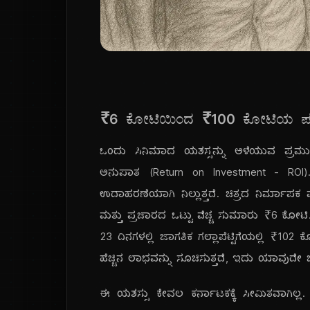
₹6 ಕೋಟಿಯಿಂದ ₹100 ಕೋಟಿಯ ಪಯಣ
ಒಂದು ಸಿನಿಮಾದ ಯಶಸ್ಸನ್ನು ಅಳೆಯುವ ಪ್ರ
ಅನುಪಾತ (Return on Investment - RO
ಉದಾಹರಣೆಯಾಗಿ ನಿಲ್ಲುತ್ತದೆ. ಚಿತ್ರದ ನಿರ್ಮಾಪಕ 
ಮತ್ತು ಪ್ರಚಾರದ ಒಟ್ಟು ವೆಚ್ಚ ಸುಮಾರು ₹6 ಕೋಟ
23 ದಿನಗಳಲ್ಲಿ ಜಾಗತಿಕ ಗಲ್ಲಾಪೆಟ್ಟಿಗೆಯಲ್ಲಿ ₹1
ಹೆಚ್ಚಿನ ಲಾಭವನ್ನು ಸೂಚಿಸುತ್ತದೆ, ಇದು ಯಾವುದೇ
ಈ ಯಶಸ್ಸು ಕೇವಲ ಕರ್ನಾಟಕಕ್ಕೆ ಸೀಮಿತವಾಗಿಲ್ಲ