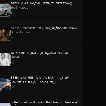
ಮಾರುತಿ ಸುಜುಕಿ ಎಸ್ಕುಡೋ: ಭಾರತೀಯ ಮಾರುಕಟ್ಟೆಯಲ್ಲಿ
ಹೊಸ ಸಂಚಲನ!
ಓದಿ
ಗೂಗಲ್: ಹುಡುಕಾಟದ ಹುಟ್ಟು ಮತ್ತು ಗ್ಯಾರೇಜ್‌ನಿಂದ ಜಾಗತಿಕ
ಪಯಣದ ಆರಂಭ
ಓದಿ
ಕಿಚ್ಚ ಸುದೀಪ್ ಜನ್ಮದಿನ: ಕನ್ನಡ ಚಿತ್ರರಂಗದ 'ಅಭಿನಯ
ಚಕ್ರವರ್ತಿ'
ಓದಿ
STEM ನಿಂದ H1B ವರೆಗೆ: ಭಾರತೀಯ ವಿದ್ಯಾರ್ಥಿಗಳ
ಅಮೆರಿಕನ್ ಕನಸಿಗೆ ಟ್ರಂಪ್ ನೀತಿಗಳ ಅಡ್ಡಿ?
ಓದಿ
ಎಲೆಕ್ಟ್ರಿಕ್ ವಾಹನ ಕ್ರಾಂತಿ: ಟಾಟಾ Punch.ev ನ 'Empower'