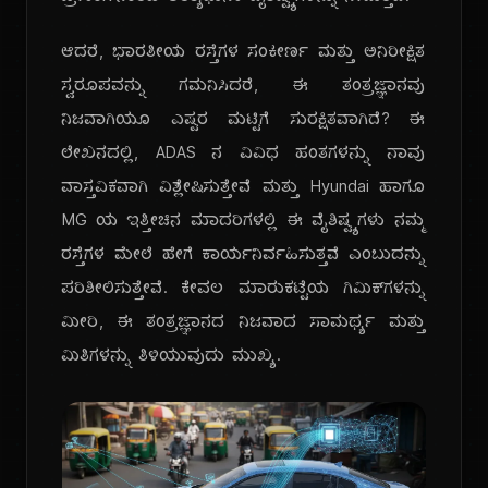
ಆದರೆ, ಭಾರತೀಯ ರಸ್ತೆಗಳ ಸಂಕೀರ್ಣ ಮತ್ತು ಅನಿರೀಕ್ಷಿತ
ಸ್ವರೂಪವನ್ನು ಗಮನಿಸಿದರೆ, ಈ ತಂತ್ರಜ್ಞಾನವು
ನಿಜವಾಗಿಯೂ ಎಷ್ಟರ ಮಟ್ಟಿಗೆ ಸುರಕ್ಷಿತವಾಗಿದೆ? ಈ
ಲೇಖನದಲ್ಲಿ, ADAS ನ ವಿವಿಧ ಹಂತಗಳನ್ನು ನಾವು
ವಾಸ್ತವಿಕವಾಗಿ ವಿಶ್ಲೇಷಿಸುತ್ತೇವೆ ಮತ್ತು Hyundai ಹಾಗೂ
MG ಯ ಇತ್ತೀಚಿನ ಮಾದರಿಗಳಲ್ಲಿ ಈ ವೈಶಿಷ್ಟ್ಯಗಳು ನಮ್ಮ
ರಸ್ತೆಗಳ ಮೇಲೆ ಹೇಗೆ ಕಾರ್ಯನಿರ್ವಹಿಸುತ್ತವೆ ಎಂಬುದನ್ನು
ಪರಿಶೀಲಿಸುತ್ತೇವೆ. ಕೇವಲ ಮಾರುಕಟ್ಟೆಯ ಗಿಮಿಕ್‌ಗಳನ್ನು
ಮೀರಿ, ಈ ತಂತ್ರಜ್ಞಾನದ ನಿಜವಾದ ಸಾಮರ್ಥ್ಯ ಮತ್ತು
ಮಿತಿಗಳನ್ನು ತಿಳಿಯುವುದು ಮುಖ್ಯ.