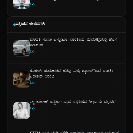
ವಿಭಾಗವನ್ನು ಹೇಗೆ ಬದಲಾಯಿಸುತ್ತಿವೆ?
ಓದಿ
ಇತ್ತೀಚಿನ ಲೇಖನಗಳು
ಮಾರುತಿ ಸುಜುಕಿ ಎಸ್ಕುಡೋ: ಭಾರತೀಯ ಮಾರುಕಟ್ಟೆಯಲ್ಲಿ ಹೊಸ
ಸಂಚಲನ!
ಓದಿ
ಗೂಗಲ್: ಹುಡುಕಾಟದ ಹುಟ್ಟು ಮತ್ತು ಗ್ಯಾರೇಜ್‌ನಿಂದ ಜಾಗತಿಕ
ಪಯಣದ ಆರಂಭ
ಓದಿ
ಕಿಚ್ಚ ಸುದೀಪ್ ಜನ್ಮದಿನ: ಕನ್ನಡ ಚಿತ್ರರಂಗದ 'ಅಭಿನಯ ಚಕ್ರವರ್ತಿ'
ಓದಿ