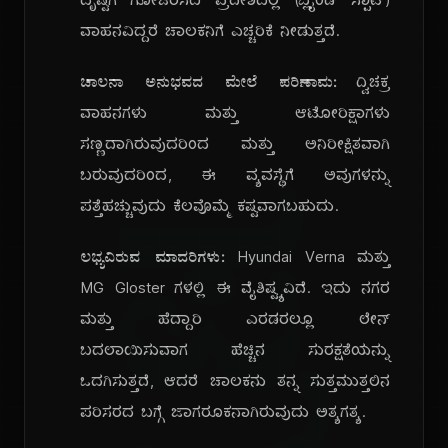
ದೃಷ್ಟಿಗೆ ಗೋಚರಿಸದ ಪ್ರದೇಶದಲ್ಲಿ (ಬ್ಲೈಂಡ್ ಸ್ಪಾಟ್)
ವಾಹನವಿದ್ದರೆ ಚಾಲಕನಿಗೆ ಎಚ್ಚರಿಕೆ ನೀಡುತ್ತದೆ.
ಚಾಲನಾ ಅನುಭವದ ಮೇಲೆ ಪರಿಣಾಮ:
ದ್ವಿಚಕ್ರ
ವಾಹನಗಳು ಮತ್ತು ಆಟೋರಿಕ್ಷಾಗಳು
ಸಣ್ಣದಾಗಿರುವುದರಿಂದ ಮತ್ತು ಅನಿರೀಕ್ಷಿತವಾಗಿ
ಪ್ರ
ಬರುವುದರಿಂದ, ಈ ವ್ಯವಸ್ಥೆಗೆ ಅವುಗಳನ್ನು
ಪತ್ತೆಹಚ್ಚುವುದು ಕೆಲವೊಮ್ಮೆ ಕಷ್ಟವಾಗಬಹುದು.
ಲಭ್ಯವಿರುವ ಮಾದರಿಗಳು:
Hyundai Verna ಮತ್ತು
MG Gloster ಗಳಲ್ಲಿ ಈ ವೈಶಿಷ್ಟ್ಯವಿದೆ. ಇದು ನಗರ
ಮತ್ತು ಹೆದ್ದಾರಿ ಎರಡರಲ್ಲೂ ಲೇನ್
ಬದಲಾಯಿಸುವಾಗ ಹೆಚ್ಚಿನ ಸುರಕ್ಷತೆಯನ್ನು
ಒದಗಿಸುತ್ತದೆ, ಆದರೆ ಚಾಲಕನು ತನ್ನ ಸುತ್ತಮುತ್ತಲಿನ
ಪರಿಸರದ ಬಗ್ಗೆ ಜಾಗರೂಕನಾಗಿರುವುದು ಅತ್ಯಗತ್ಯ.