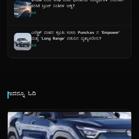
STEM ನಿಂದ H1B ವರೆಗೆ: ಭಾರತೀಯ ವಿದ್ಯಾರ್ಥಿಗಳ ಅಮೆರಿಕನ್
ಕನಸಿಗೆ ಟ್ರಂಪ್ ನೀತಿಗಳ ಅಡ್ಡಿ?
ಓದಿ
ಎಲೆಕ್ಟ್ರಿಕ್ ವಾಹನ ಕ್ರಾಂತಿ: ಟಾಟಾ Punch.ev ನ 'Empower'
ಮತ್ತು 'Long Range' ನಡುವಿನ ವ್ಯತ್ಯಾಸವೇನು?
ಓದಿ
ಇದನ್ನೂ ಓದಿ