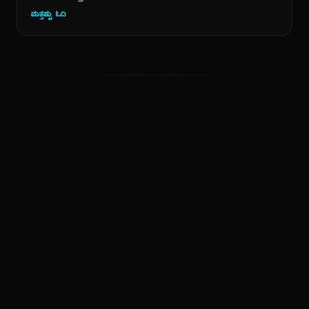
ಮತ್ತಷ್ಟು ಓದಿ
ಕನ್ನಡ ನುಡಿ
ಕನ್ನಡ ಭಾಷೆ, ಸಂಸ್ಕೃತಿ ಮತ್ತು ಸಾಮಾನ್ಯ ಜ್ಞಾನದ ಡಿಜಿಟಲ್ ಆರ್ಕೈವ್