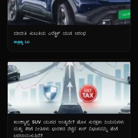
ಮಾರುತಿ ಸುಜುಕಿಯ ಎಲೆಕ್ಟ್ರಿಕ್ ಯುಗ ಆರಂಭ
ಮತ್ತಷ್ಟು ಓದಿ
ಕಾಂಪ್ಯಾಕ್ಟ್ SUV ಯುಗದ ಅಂತ್ಯವೇ? ಹೊಸ ಸುರಕ್ಷತಾ ನಿಯಮಗಳು
ಮತ್ತು ತೆರಿಗೆ ನೀತಿಗಳು ಭಾರತದ ನೆಚ್ಚಿನ ಕಾರ್ ವಿಭಾಗವನ್ನು ಹೇಗೆ
ಬದಲಾಯಿಸುತ್ತಿವೆ?