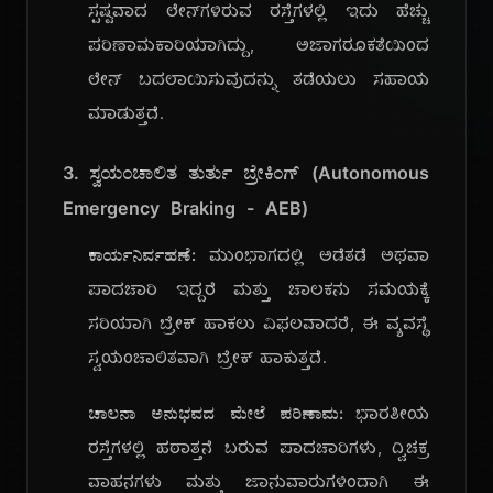
ಸ್ಪಷ್ಟವಾದ ಲೇನ್‌ಗಳಿರುವ ರಸ್ತೆಗಳಲ್ಲಿ ಇದು ಹೆಚ್ಚು
ಪರಿಣಾಮಕಾರಿಯಾಗಿದ್ದು, ಅಜಾಗರೂಕತೆಯಿಂದ
ಲೇನ್ ಬದಲಾಯಿಸುವುದನ್ನು ತಡೆಯಲು ಸಹಾಯ
ಮಾಡುತ್ತದೆ.
3. ಸ್ವಯಂಚಾಲಿತ ತುರ್ತು ಬ್ರೇಕಿಂಗ್ (Autonomous
Emergency Braking - AEB)
ಕಾರ್ಯನಿರ್ವಹಣೆ:
ಮುಂಭಾಗದಲ್ಲಿ ಅಡೆತಡೆ ಅಥವಾ
ಪಾದಚಾರಿ ಇದ್ದರೆ ಮತ್ತು ಚಾಲಕನು ಸಮಯಕ್ಕೆ
ಸರಿಯಾಗಿ ಬ್ರೇಕ್ ಹಾಕಲು ವಿಫಲವಾದರೆ, ಈ ವ್ಯವಸ್ಥೆ
ಸ್ವಯಂಚಾಲಿತವಾಗಿ ಬ್ರೇಕ್ ಹಾಕುತ್ತದೆ.
ಚಾಲನಾ ಅನುಭವದ ಮೇಲೆ ಪರಿಣಾಮ:
ಭಾರತೀಯ
ರಸ್ತೆಗಳಲ್ಲಿ ಹಠಾತ್ತನೆ ಬರುವ ಪಾದಚಾರಿಗಳು, ದ್ವಿಚಕ್ರ
ವಾಹನಗಳು ಮತ್ತು ಜಾನುವಾರುಗಳಿಂದಾಗಿ ಈ