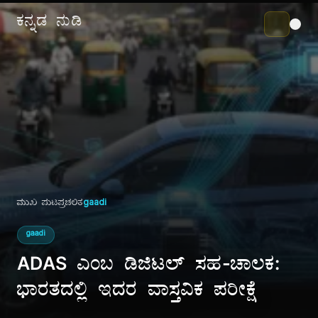
ಕನ್ನಡ ನುಡಿ
ಮುಖ ಪುಟ
ಪ್ರಚಲಿತ
gaadi
gaadi
ADAS ಎಂಬ ಡಿಜಿಟಲ್ ಸಹ-ಚಾಲಕ:
ಭಾರತದಲ್ಲಿ ಇದರ ವಾಸ್ತವಿಕ ಪರೀಕ್ಷೆ