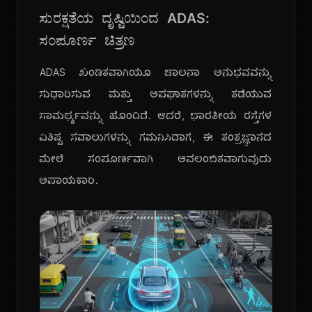
ಸುರಕ್ಷತೆಯ ದೃಷ್ಟಿಯಿಂದ ADAS:
ಸಂಪೂರ್ಣ ಚಿತ್ರಣ
ADAS ಖಂಡಿತವಾಗಿಯೂ ಚಾಲನಾ ಅನುಭವವನ್ನು
ಸುಧಾರಿಸುವ ಮತ್ತು ಅಪಘಾತಗಳನ್ನು ತಡೆಯುವ
ಸಾಮರ್ಥ್ಯವನ್ನು ಹೊಂದಿದೆ. ಆದರೆ, ಭಾರತೀಯ ರಸ್ತೆಗಳ
ವಿಶಿಷ್ಟ ಸವಾಲುಗಳನ್ನು ಗಮನಿಸಿದಾಗ, ಈ ತಂತ್ರಜ್ಞಾನದ
ಮೇಲೆ ಸಂಪೂರ್ಣವಾಗಿ ಅವಲಂಬಿತವಾಗುವುದು
ಅಪಾಯಕಾರಿ.