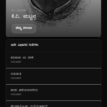
ಕವಿ ಪರಿಚಯ
ಕೆ.ವಿ. ಪುಟ್ಟಪ್ಪ
ಹೆಚ್ಚು ತಿಳಿಯಿರಿ
ಇದೇ ವಿಭಾಗದ ಗೀತೆಗಳು
ಕರುಣಾಳು ಬಾ ಬೆಳಕೆ
ಗೀತವಿಹಾರ
ನಾಕುತಂತಿ
ಗೀತವಿಹಾರ
ಹಾಡು ಹಳೆಯದಾದರೇನು
ಗೀತವಿಹಾರ
ಹೆಂಡತಿಯೊಬ್ಬಳು ಮನೆಯೊಳಗಿದ್ದರೆ