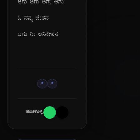
ಆಗು ಆಗು ಆಗು ಆಗು
ಓ ನನ್ನ ಚೇತನ
ಆಗು ನೀ ಅನಿಕೇತನ
#
#
ಹಂಚಿಕೊಳ್ಳಿ: