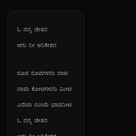
ಓ ನನ್ನ ಚೇತನ
ಆಗು ನೀ ಅನಿಕೇತನ
ರೂಪ ರೂಪಗಳನು ದಾಟಿ
ನಾಮ ಕೋಟಿಗಳನು ಮೀಟಿ
ಎದೆಯ ಬಿರಿಯೆ ಭಾವದೀಟಿ
ಓ ನನ್ನ ಚೇತನ