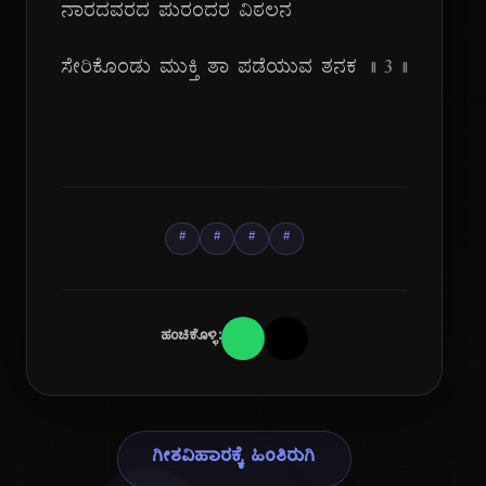
ನಾರದವರದ ಪುರಂದರ ವಿಠಲನ
ಸೇರಿಕೊಂಡು ಮುಕ್ತಿ ತಾ ಪಡೆಯುವ ತನಕ
|| ೩ ||
#
#
#
#
ಹಂಚಿಕೊಳ್ಳಿ:
ಕವಿ ಪರಿಚಯ
ಪುರಂದರ ದಾಸರು
ಗೀತವಿಹಾರಕ್ಕೆ ಹಿಂತಿರುಗಿ