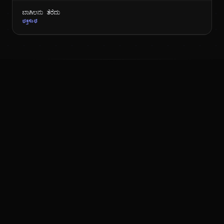
ಬಾಗಿಲನು ತೆರೆದು
ಭಕ್ತಿಸುಧೆ
ಕನ್ನಡ ನುಡಿ
ಕನ್ನಡ ಭಾಷೆ, ಸಂಸ್ಕೃತಿ ಮತ್ತು ಸಾಮಾನ್ಯ ಜ್ಞಾನದ ಡಿಜಿಟಲ್ ಆರ್ಕೈವ್