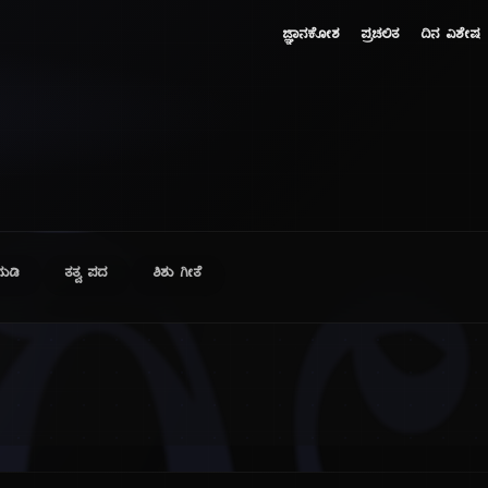
ಜ್ಞಾನಕೋಶ
ಪ್ರಚಲಿತ
ದಿನ ವಿಶೇಷ
ುಡಿ
ತತ್ವ ಪದ
ಶಿಶು ಗೀತೆ