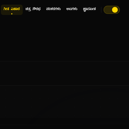
ಗೀತ ವಿಹಾರ
ಚಿತ್ರ ಸೌರಭ
ಪರಿಕರಗಳು
ಆಟಗಳು
ಜ್ಞಾನಪೀಠ