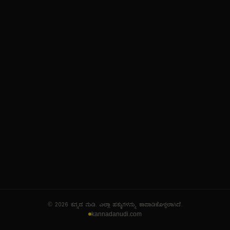
ನಮ್ಮ ಬಗ್ಗೆ
ಗೌಪ್ಯತೆ ನೀತಿ
ಸೇವಾ ನಿಯಮಗಳು
© 2026 ಕನ್ನಡ ನುಡಿ. ಎಲ್ಲಾ ಹಕ್ಕುಗಳನ್ನು ಕಾಪಾಡಿಕೊಳ್ಳಲಾಗಿದೆ.
kannadanudi.com