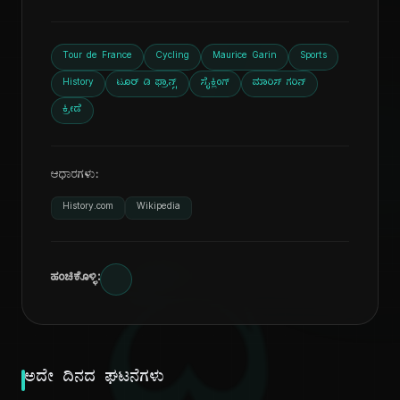
Tour de France
Cycling
Maurice Garin
Sports
History
ಟೂರ್ ಡಿ ಫ್ರಾನ್ಸ್
ಸೈಕ್ಲಿಂಗ್
ಮಾರಿಸ್ ಗರಿನ್
ಕ್ರೀಡೆ
ಆಧಾರಗಳು:
History.com
Wikipedia
ಹಂಚಿಕೊಳ್ಳಿ:
ಅದೇ ದಿನದ ಘಟನೆಗಳು