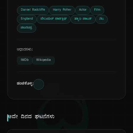
Daniel Radcliffe
Harry Potter
Actor
Film
England
ಡೇನಿಯಲ್ ರಾಡ್‌ಕ್ಲಿಫ್
ಹ್ಯಾರಿ ಪಾಟರ್
ನಟ
ಚಲನಚಿತ್ರ
ಆಧಾರಗಳು:
IMDb
Wikipedia
ದಿ
ಹಂಚಿಕೊಳ್ಳಿ:
ಅದೇ ದಿನದ ಘಟನೆಗಳು