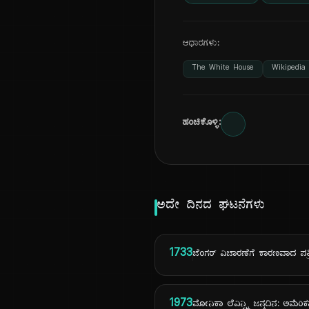
ಆಧಾರಗಳು:
The White House
Wikipedia
ಹಂಚಿಕೊಳ್ಳಿ:
ಅದೇ ದಿನದ ಘಟನೆಗಳು
1733
ಜೆಂಗರ್ ವಿಚಾರಣೆಗೆ ಕಾರಣವಾದ ಪತ
1973
ಮೋನಿಕಾ ಲೆವಿನ್ಸ್ಕಿ ಜನ್ಮದಿನ: ಅಮೆರ