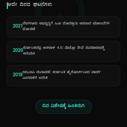
ದಿ
ಅದೇ ದಿನದ ಘಟನೆಗಳು
ಬೆಂಗಳೂರು ಅಭಿವೃದ್ಧಿಗೆ ಸಿಎಂ ಬೊಮ್ಮಾಯಿ ಅವರಿಂದ ಯೋಜನೆಗಳ
2021
ಘೋಷಣೆ
ಕರ್ನಾಟಕದಲ್ಲಿ ಅನ್‌ಲಾಕ್ 4.0: ಮೆಟ್ರೋ ಸೇವೆ ಪುನರಾರಂಭಕ್ಕೆ
2020
ಅನುಮತಿ
ಬಿಬಿಎಂಪಿ ಚುನಾವಣೆ: ಕರ್ನಾಟಕ ಹೈಕೋರ್ಟ್‌ನಿಂದ ವಾರ್ಡ್
2019
ವಿಂಗಡಣೆಗೆ ಆದೇಶ
ದಿನ ವಿಶೇಷಕ್ಕೆ ಹಿಂತಿರುಗಿ