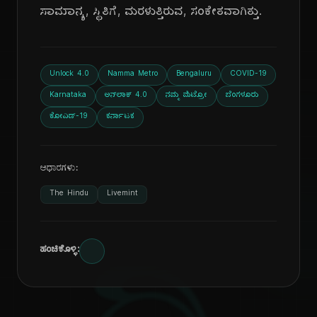
ಸಾಮಾನ್ಯ, ಸ್ಥಿತಿಗೆ, ಮರಳುತ್ತಿರುವ, ಸಂಕೇತವಾಗಿತ್ತು.
Unlock 4.0
Namma Metro
Bengaluru
COVID-19
Karnataka
ಅನ್‌ಲಾಕ್ 4.0
ನಮ್ಮ ಮೆಟ್ರೋ
ಬೆಂಗಳೂರು
ಕೋವಿಡ್-19
ಕರ್ನಾಟಕ
ಆಧಾರಗಳು:
The Hindu
Livemint
ಹಂಚಿಕೊಳ್ಳಿ: