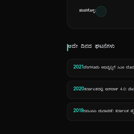
ಹಂಚಿಕೊಳ್ಳಿ:
ಅದೇ ದಿನದ ಘಟನೆಗಳು
2021
ಬೆಂಗಳೂರು ಅಭಿವೃದ್ಧಿಗೆ ಸಿಎಂ
2020
ಕರ್ನಾಟಕದಲ್ಲಿ ಅನ್‌ಲಾಕ್ 4.0: ಮ
2019
ಬಿಬಿಎಂಪಿ ಚುನಾವಣೆ: ಕರ್ನಾಟಕ ಹ