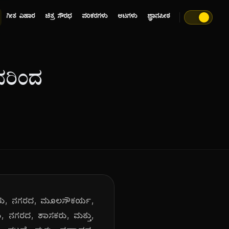
ಗೀತ ವಿಹಾರ
ಚಿತ್ರ ಸೌರಭ
ಪರಿಕರಗಳು
ಆಟಗಳು
ಜ್ಞಾನಪೀಠ
ವರಿಂದ
ಳೂರು, ನಗರದ, ಮೂಲಸೌಕರ್ಯ,
ು, ನಗರದ, ಶಾಸಕರು, ಮತ್ತು,