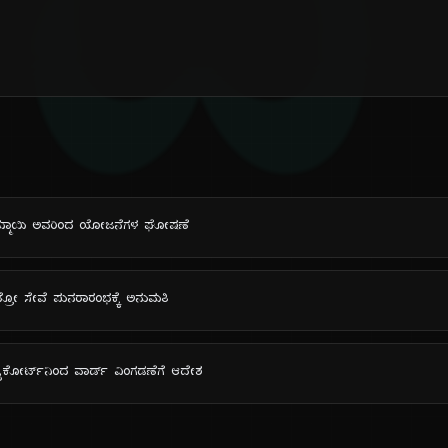
ದಿ
 ಬೊಮ್ಮಾಯಿ ಅವರಿಂದ ಯೋಜನೆಗಳ ಘೋಷಣೆ
ೆಟ್ರೋ ಸೇವೆ ಪುನರಾರಂಭಕ್ಕೆ ಅನುಮತಿ
ೈಕೋರ್ಟ್‌ನಿಂದ ವಾರ್ಡ್ ವಿಂಗಡಣೆಗೆ ಆದೇಶ