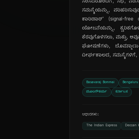
ಸಂಸದರೊಂದಿಗೆ, ಸಭೆ, ನಡೆಸ
ಸಮಸ್ಯೆಯನ್ನು, ಪರಿಹರಿಸುವ
ಕಾರಿಡಾರ್' (signal-free
ಯೋಜನೆಯನ್ನು, ತ್ವರಿತಗೊಳ
ತೆರವುಗೊಳಿಸಲು, ಮತ್ತು, ಅವ
ಘೋಷಣೆಗಳು, ಬೊಮ್ಮಾಯಿ,
ದೀರ್ಘಕಾಲದ, ಸಮಸ್ಯೆಗಳಿಗೆ
Basavaraj Bommai
Bengaluru
ಮೂಲಸೌಕರ್ಯ
ಕರ್ನಾಟಕ
ಆಧಾರಗಳು:
The Indian Express
Deccan 