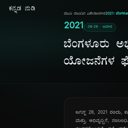
ಕನ್ನಡ ನುಡಿ
ಮುಖ ಪುಟ
ದಿನ ವಿಶೇಷ
ಆಡಳಿತ
2021: ಬೆಂಗಳೂ
2021
08-28 · ಆಡಳಿತ
ಬೆಂಗಳೂರು ಅಭಿ
ಯೋಜನೆಗಳ 
ಆಗಸ್ಟ್ 28, 2021 ರಂದು,
ಮತ್ತು, ಅಭಿವೃದ್ಧಿಗೆ, ಸಂ