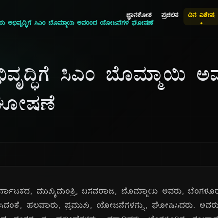
ಜ್ಞಾನಕೋಶ
ಪ್ರಚಲಿತ
ದಿನ ವಿಶೇಷ
ರು ಅಭಿವೃದ್ಧಿಗೆ ಸಿಎಂ ಬೊಮ್ಮಾಯಿ ಅವರಿಂದ ಯೋಜನೆಗಳ ಘೋಷಣೆ
ವೃದ್ಧಿಗೆ ಸಿಎಂ ಬೊಮ್ಮಾಯಿ ಅ
ಘೋಷಣೆ
 ಕರ್ನಾಟಕದ, ಮುಖ್ಯಮಂತ್ರಿ, ಬಸವರಾಜ, ಬೊಮ್ಮಾಯಿ ಅವರು, ಬೆಂಗ
ಬಂಧಿಸಿದಂತೆ, ಹಲವಾರು, ಪ್ರಮುಖ, ಯೋಜನೆಗಳನ್ನು, ಘೋಷಿಸಿದರು. ಅವರ