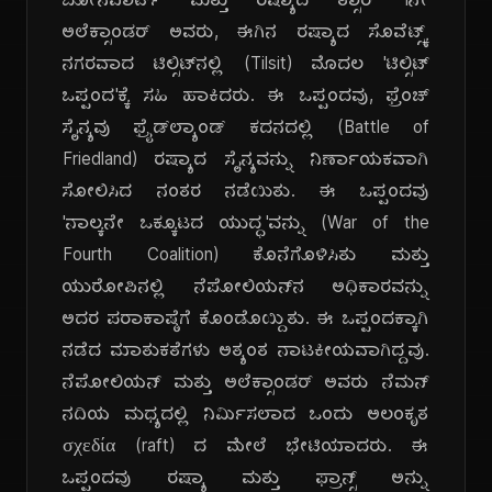
ಬೋನಪಾರ್ಟ್ ಮತ್ತು ರಷ್ಯಾದ ತ್ಸಾರ್ Iನೇ
ಅಲೆಕ್ಸಾಂಡರ್ ಅವರು, ಈಗಿನ ರಷ್ಯಾದ ಸೊವೆಟ್ಸ್ಕ್
ನಗರವಾದ ಟಿಲ್ಸಿಟ್‌ನಲ್ಲಿ (Tilsit) ಮೊದಲ 'ಟಿಲ್ಸಿಟ್
ಒಪ್ಪಂದ'ಕ್ಕೆ ಸಹಿ ಹಾಕಿದರು. ಈ ಒಪ್ಪಂದವು, ಫ್ರೆಂಚ್
ಸೈನ್ಯವು ಫ್ರೈಡ್‌ಲ್ಯಾಂಡ್ ಕದನದಲ್ಲಿ (Battle of
Friedland) ರಷ್ಯಾದ ಸೈನ್ಯವನ್ನು ನಿರ್ಣಾಯಕವಾಗಿ
ಸೋಲಿಸಿದ ನಂತರ ನಡೆಯಿತು. ಈ ಒಪ್ಪಂದವು
'ನಾಲ್ಕನೇ ಒಕ್ಕೂಟದ ಯುದ್ಧ'ವನ್ನು (War of the
Fourth Coalition) ಕೊನೆಗೊಳಿಸಿತು ಮತ್ತು
ಯುರೋಪಿನಲ್ಲಿ ನೆಪೋಲಿಯನ್‌ನ ಅಧಿಕಾರವನ್ನು
ಅದರ ಪರಾಕಾಷ್ಠೆಗೆ ಕೊಂಡೊಯ್ದಿತು. ಈ ಒಪ್ಪಂದಕ್ಕಾಗಿ
ನಡೆದ ಮಾತುಕತೆಗಳು ಅತ್ಯಂತ ನಾಟಕೀಯವಾಗಿದ್ದವು.
ನೆಪೋಲಿಯನ್ ಮತ್ತು ಅಲೆಕ್ಸಾಂಡರ್ ಅವರು ನೆಮನ್
ನದಿಯ ಮಧ್ಯದಲ್ಲಿ ನಿರ್ಮಿಸಲಾದ ಒಂದು ಅಲಂಕೃತ
σχεδία (raft) ದ ಮೇಲೆ ಭೇಟಿಯಾದರು. ಈ
ಒಪ್ಪಂದವು ರಷ್ಯಾ ಮತ್ತು ಫ್ರಾನ್ಸ್ ಅನ್ನು