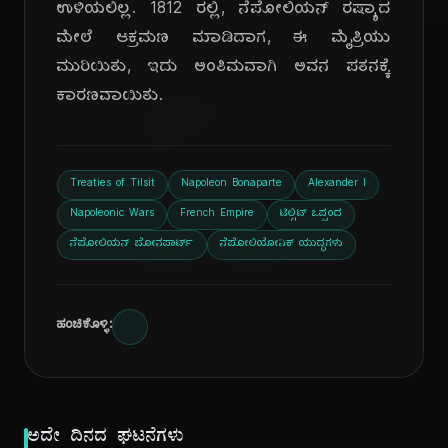
ಉಳಿಯಲಿಲ್ಲ. 1812 ರಲ್ಲಿ, ನೆಪೋಲಿಯನ್ ರಷ್ಯಾದ
ಮೇಲೆ ಆಕ್ರಮಣ ಮಾಡಿದಾಗ, ಈ ಮೈತ್ರಿಯು
ದಿ
ಮುರಿಯಿತು, ಇದು ಅಂತಿಮವಾಗಿ ಅವನ ಪತನಕ್ಕೆ
ಕಾರಣವಾಯಿತು.
Treaties of Tilsit
Napoleon Bonaparte
Alexander I
Napoleonic Wars
French Empire
ಟಿಲ್ಸಿಟ್ ಒಪ್ಪಂದ
ನೆಪೋಲಿಯನ್ ಬೋನಪಾರ್ಟ್
ನೆಪೋಲಿಯೋನಿಕ್ ಯುದ್ಧಗಳು
ಹಂಚಿಕೊಳ್ಳಿ:
ಅದೇ ದಿನದ ಘಟನೆಗಳು