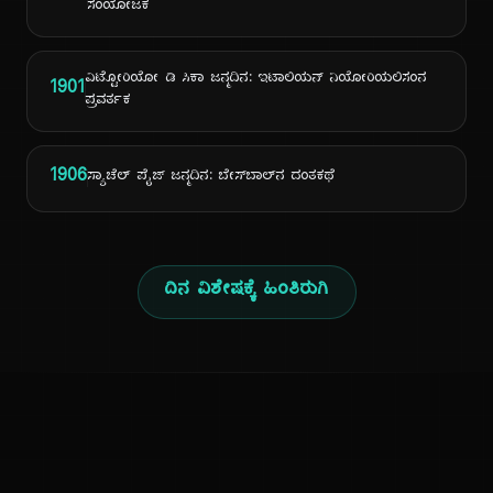
ಸಂಯೋಜಕ
ವಿಟ್ಟೋರಿಯೋ ಡಿ ಸಿಕಾ ಜನ್ಮದಿನ: ಇಟಾಲಿಯನ್ ನಿಯೋರಿಯಲಿಸಂನ
1901
ಪ್ರವರ್ತಕ
1906
ಸ್ಯಾಚೆಲ್ ಪೈಜ್ ಜನ್ಮದಿನ: ಬೇಸ್‌ಬಾಲ್‌ನ ದಂತಕಥೆ
ದಿನ ವಿಶೇಷಕ್ಕೆ ಹಿಂತಿರುಗಿ