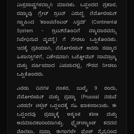
ಮಿತ್ರರಾಷ್ಟ್ರಗಳನ್ನಾಗಿ ಮಾಡಿತು. ಒಪ್ಪಂದದ ಪ್ರಕಾರ,
ರಷ್ಯಾವು ಗ್ರೇಟ್ ಬ್ರಿಟನ್ ವಿರುದ್ಧ ನೆಪೋಲಿಯನ್
ಸ್ಥಾಪಿಸಿದ 'ಕಾಂಟಿನೆಂಟಲ್ ಸಿಸ್ಟಮ್' (Continental
System - ಬ್ರಿಟನ್‌ನೊಂದಿಗೆ ವ್ಯಾಪಾರವನ್ನು
ನಿಷೇಧಿಸುವ ವ್ಯವಸ್ಥೆ) ಗೆ ಸೇರಲು ಒಪ್ಪಿಕೊಂಡಿತು.
ಇದಕ್ಕೆ ಪ್ರತಿಯಾಗಿ, ನೆಪೋಲಿಯನ್ ಅವರು ರಷ್ಯಾದ
ಹಿತಾಸಕ್ತಿಗಳಿಗೆ, ವಿಶೇಷವಾಗಿ ಒಟ್ಟೋಮನ್ ಸಾಮ್ರಾಜ್ಯ
ಮತ್ತು ಪರ್ಷಿಯಾದ ವಿಷಯದಲ್ಲಿ, ಗೌರವ ನೀಡಲು
ಒಪ್ಪಿಕೊಂಡರು.
ಎರಡು ದಿನಗಳ ನಂತರ, ಜುಲೈ 9 ರಂದು,
ನೆಪೋಲಿಯನ್ ಮತ್ತು ಪ್ರಷ್ಯಾ (Prussia) ನಡುವೆ
ಎರಡನೇ ಟಿಲ್ಸಿಟ್ ಒಪ್ಪಂದಕ್ಕೆ ಸಹಿ ಹಾಕಲಾಯಿತು. ಈ
ಒಪ್ಪಂದವು ಪ್ರಷ್ಯಾಕ್ಕೆ ಅತ್ಯಂತ ಕಠಿಣ ಮತ್ತು
ಅವಮಾನಕಾರಿಯಾಗಿತ್ತು. ಫ್ರೈಡ್‌ಲ್ಯಾಂಡ್ ಕದನದ
ಮೊದಲು, ಪ್ರಷ್ಯಾ ಈಗಾಗಲೇ ಫ್ರೆಂಚ್ ಸೈನ್ಯದಿಂದ