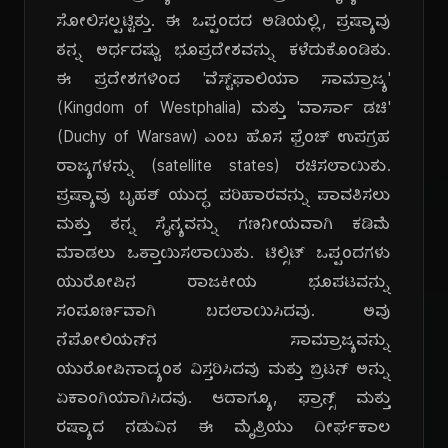
ಸೋಲಿಸಲ್ಪಟ್ಟಿತ್ತು. ಈ ಒಪ್ಪಂದದ ಅಡಿಯಲ್ಲಿ, ಪ್ರಷ್ಯಾವು
ತನ್ನ ಅರ್ಧದಷ್ಟು ಭೂಪ್ರದೇಶವನ್ನು ಕಳೆದುಕೊಂಡಿತು.
ಈ ಪ್ರದೇಶಗಳಿಂದ 'ವೆಸ್ಟ್‌ಫಾಲಿಯಾ ಸಾಮ್ರಾಜ್ಯ'
(Kingdom of Westphalia) ಮತ್ತು 'ವಾರ್ಸಾ ಡಚಿ'
(Duchy of Warsaw) ಎಂಬ ಹೊಸ ಫ್ರೆಂಚ್ ಉಪಗ್ರಹ
ರಾಜ್ಯಗಳನ್ನು (satellite states) ರಚಿಸಲಾಯಿತು.
ಪ್ರಷ್ಯಾವು ಬೃಹತ್ ಯುದ್ಧ ಪರಿಹಾರವನ್ನು ಪಾವತಿಸಲು
ಮತ್ತು ತನ್ನ ಸೈನ್ಯವನ್ನು ಗಣನೀಯವಾಗಿ ಕಡಿಮೆ
ಮಾಡಲು ಒತ್ತಾಯಿಸಲಾಯಿತು. ಟಿಲ್ಸಿಟ್ ಒಪ್ಪಂದಗಳು
ಯುರೋಪಿನ ರಾಜಕೀಯ ಭೂಪಟವನ್ನು
ಸಂಪೂರ್ಣವಾಗಿ ಬದಲಾಯಿಸಿದವು. ಅವು
ನೆಪೋಲಿಯನ್‌ನ ಸಾಮ್ರಾಜ್ಯವನ್ನು
ಯುರೋಪಿನಾದ್ಯಂತ ವಿಸ್ತರಿಸಿದವು ಮತ್ತು ಬ್ರಿಟನ್ ಅನ್ನು
ಏಕಾಂಗಿಯಾಗಿಸಿದವು. ಆದಾಗ್ಯೂ, ಫ್ರಾನ್ಸ್ ಮತ್ತು
ರಷ್ಯಾದ ನಡುವಿನ ಈ ಮೈತ್ರಿಯು ದೀರ್ಘಕಾಲ