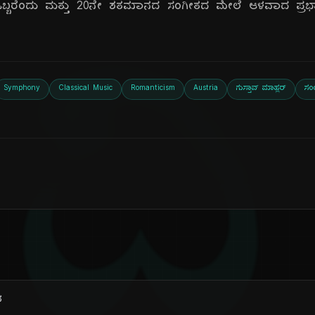
್ಬರೆಂದು ಮತ್ತು 20ನೇ ಶತಮಾನದ ಸಂಗೀತದ ಮೇಲೆ ಆಳವಾದ ಪ್ರಭಾವ 
ದಿ
Symphony
Classical Music
Romanticism
Austria
ಗುಸ್ತಾವ್ ಮಾಹ್ಲರ್
ಸ
ವ