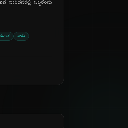
ಬೀರಿದವರಲ್ಲಿ ಒಬ್ಬರೆಂದು
ಂಯೋಜಕ
ಸಿಂಫನಿ