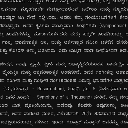
ಿಸಲಾಗಿದೆ. ಮಾಹ್ಲರ್ ಅವರು ತಮ್ಮ ಜೀವನಕಾಲದಲ್ಲಿ, ಒಬ್ಬ ಕಂಡಕ್ಟರ್ ಆಗಿ 
ಒಪೇರಾ, ನ್ಯೂಯಾರ್ಕ್ ಮೆಟ್ರೋಪಾಲಿಟನ್ ಒಪೇರಾ ಮತ್ತು ನ್ಯೂಯಾರ್
್ಲಿ ಕಂಡಕ್ಟರ್ ಆಗಿ ಸೇವೆ ಸಲ್ಲಿಸಿದರು. ಅವರು ತಮ್ಮ ಸಂಯೋಜನೆಗಳಿಗೆ ಕ
ತ್ತಿದ್ದರು. ಅವರ ಕೃತಿಗಳು ಮುಖ್ಯವಾಗಿ ಸಿಂಫನಿಗಳು (symphonies) ಮ
ು ಸಿಂಫನಿಗಳನ್ನು ಪೂರ್ಣಗೊಳಿಸಿದರು ಮತ್ತು ಹತ್ತನೇ ಸಿಂಫನಿಯನ್ನು 
ಗಾತ್ರ, ಭಾವನಾತ್ಮಕ ಆಳ, ಮತ್ತು ಆರ್ಕೆಸ್ಟ್ರಾದ ನವೀನ ಬಳಕೆಗೆ ಹೆಸ
ಮತ್ತು ಕೋರಸ್ ಅನ್ನು ಬಳಸಿದರು, ಇದು ಲುಡ್ವಿಗ್ ವಾನ್ ಬೀಥೋವನ್ ಅವರಿಂದ
, ಸಾವು, ಪ್ರಕೃತಿ, ಪ್ರೀತಿ ಮತ್ತು ಆಧ್ಯಾತ್ಮಿಕತೆಯಂತಹ ಸಾರ್ವತ್ರಿಕ ವ
ೈಯಕ್ತಿಕ ಮತ್ತು ಆತ್ಮಚರಿತ್ರಾತ್ಮಕ ಅಂಶಗಳಿವೆ. ಅವರ ಸಂಗೀತವು ಆ
ಪದ ಸಂಗೀತ ಮತ್ತು ಗಂಭೀರ ಸಂಗೀತದಂತಹ ವಿರುದ್ಧ ಭಾವನೆಗಳ ಮಿಶ್ರಣವಾಗಿ
 2 ('ಪುನರುತ್ಥಾನ' - Resurrection), ಸಿಂಫನಿ ನಂ. 5 (ವಿಶೇಷವಾಗಿ
ವಿರ ಜನರ ಸಿಂಫನಿ' - Symphony of a Thousand) ಸೇರಿವೆ. ತಮ್ಮ ಜ
ಂದ ಮಿಶ್ರ ಪ್ರತಿಕ್ರಿಯೆಯನ್ನು ಪಡೆದವು. ಕೆಲವರು ಅವುಗಳನ್ನು ಅ
ಿದರು. ಆದರೆ, ಅವರ ಮರಣದ ನಂತರ, ವಿಶೇಷವಾಗಿ 20ನೇ ಶತಮಾನದ ಮಧ
 ಜನಪ್ರಿಯತೆಯನ್ನು ಗಳಿಸಿತು. ಇಂದು, ಗುಸ್ತಾವ್ ಮಾಹ್ಲರ್ ಅವರನ್ನು