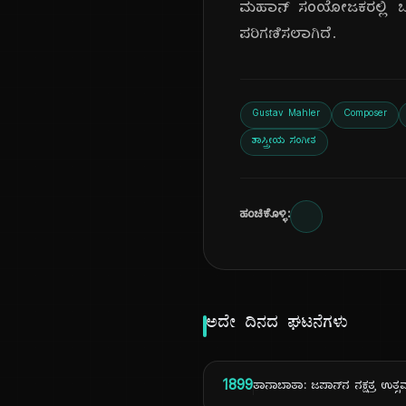
ಮಹಾನ್ ಸಂಯೋಜಕರಲ್ಲಿ ಒಬ
ಪರಿಗಣಿಸಲಾಗಿದೆ.
Gustav Mahler
Composer
ಶಾಸ್ತ್ರೀಯ ಸಂಗೀತ
ಹಂಚಿಕೊಳ್ಳಿ:
ಅದೇ ದಿನದ ಘಟನೆಗಳು
1899
ತಾನಾಬಾತಾ: ಜಪಾನ್‌ನ ನಕ್ಷತ್ರ ಉತ್ಸ