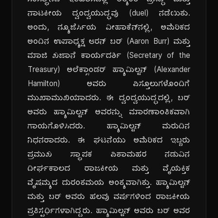
ಸಂಸ್ಥಾನದ ಇತಿಹಾಸದಲ್ಲಿ ಅತ್ಯಂತ ಪ್ರಸಿದ್ಧ ಮತ್ತು
ನಾಟಕೀಯ ದ್ವಂದ್ವಯುದ್ಧವು (duel) ನಡೆಯಿತು.
ಅಂದು, ನ್ಯೂಜೆರ್ಸಿಯ ವೀಹಾಕೆನ್‌ನಲ್ಲಿ, ಅಮೆರಿಕದ
ಅಂದಿನ ಉಪಾಧ್ಯಕ್ಷ ಆರನ್ ಬರ್ (Aaron Burr) ಮತ್ತು
ಮಾಜಿ ಖಜಾನೆ ಕಾರ್ಯದರ್ಶಿ (Secretary of the
Treasury) ಅಲೆಕ್ಸಾಂಡರ್ ಹ್ಯಾಮಿಲ್ಟನ್ (Alexander
Hamilton) ಅವರು ಪಿಸ್ತೂಲುಗಳೊಂದಿಗೆ
ಮುಖಾಮುಖಿಯಾದರು. ಈ ದ್ವಂದ್ವಯುದ್ಧದಲ್ಲಿ, ಬರ್
ಅವರು ಹ್ಯಾಮಿಲ್ಟನ್ ಅವರನ್ನು ಮಾರಣಾಂತಿಕವಾಗಿ
ಗಾಯಗೊಳಿಸಿದರು. ಹ್ಯಾಮಿಲ್ಟನ್ ಮರುದಿನ
ನಿಧನರಾದರು. ಈ ಘಟನೆಯು ಅಮೆರಿಕದ ಇಬ್ಬರು
ಪ್ರಮುಖ ಸ್ಥಾಪಕ ಪಿತಾಮಹರ ನಡುವಿನ
ದೀರ್ಘಕಾಲದ ರಾಜಕೀಯ ಮತ್ತು ವೈಯಕ್ತಿಕ
ವೈಷಮ್ಯದ ದುರಂತಮಯ ಅಂತ್ಯವಾಗಿತ್ತು. ಹ್ಯಾಮಿಲ್ಟನ್
ಮತ್ತು ಬರ್ ಅವರು ಹಲವು ವರ್ಷಗಳಿಂದ ರಾಜಕೀಯ
ಪ್ರತಿಸ್ಪರ್ಧಿಗಳಾಗಿದ್ದರು. ಹ್ಯಾಮಿಲ್ಟನ್ ಅವರು ಬರ್ ಅವರ