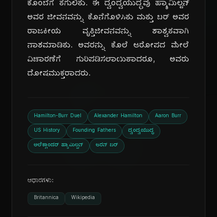
ಕೊಂಬೆಗೆ ತಗುಲಿತು. ಈ ದ್ವಂದ್ವಯುದ್ಧವು ಹ್ಯಾಮಿಲ್ಟನ್
ಅವರ ಜೀವನವನ್ನು ಕೊನೆಗೊಳಿಸಿತು ಮತ್ತು ಬರ್ ಅವರ
ರಾಜಕೀಯ ವೃತ್ತಿಜೀವನವನ್ನು ಶಾಶ್ವತವಾಗಿ
ನಾಶಮಾಡಿತು. ಅವರನ್ನು ಕೊಲೆ ಆರೋಪದ ಮೇಲೆ
ವಿಚಾರಣೆಗೆ ಗುರಿಪಡಿಸಲಾಯಿತಾದರೂ, ಅವರು
ದಿ
ದೋಷಮುಕ್ತರಾದರು.
Hamilton-Burr Duel
Alexander Hamilton
Aaron Burr
US History
Founding Fathers
ದ್ವಂದ್ವಯುದ್ಧ
ಅಲೆಕ್ಸಾಂಡರ್ ಹ್ಯಾಮಿಲ್ಟನ್
ಆರನ್ ಬರ್
ಆಧಾರಗಳು:
Britannica
Wikipedia