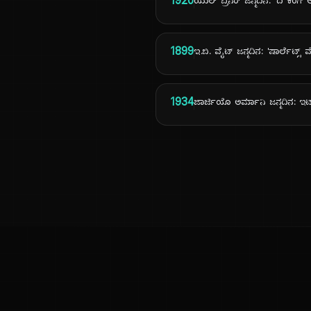
1920
ಯುಲ್ ಬ್ರಿನರ್ ಜನ್ಮದಿನ: 'ದಿ ಕಿಂಗ
1899
ಇ.ಬಿ. ವೈಟ್ ಜನ್ಮದಿನ: 'ಷಾರ್ಲೆಟ್ಸ್
1934
ಜಾರ್ಜಿಯೊ ಅರ್ಮಾನಿ ಜನ್ಮದಿನ: ಇ
ಕನ್ನಡ ನುಡಿ