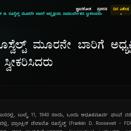
ಜ್ಞಾನಕೋಶ
ಪ್ರಚಲಿತ
ದಿನ ವಿಶೇಷ
ಲಿನ್ ಡಿ. ರೂಸ್ವೆಲ್ಟ್ ಮೂರನೇ ಬಾರಿಗೆ ಅಧ್ಯಕ್ಷೀಯ ನಾಮನಿರ್ದೇಶನ ಸ್ವೀಕರಿಸಿದರು
. ರೂಸ್ವೆಲ್ಟ್ ಮೂರನೇ ಬಾರಿಗೆ ಅಧ್ಯ
್ವೀಕರಿಸಿದರು
ದಲ್ಲಿ, ಜುಲೈ 11, 1940 ರಂದು, ಒಂದು ಅಭೂತಪೂರ್ವ ಘಟನೆ ನಡೆಯ
ಲ್ಲಿ, ಫ್ರಾಂಕ್ಲಿನ್ ಡೆಲಾನೊ ರೂಸ್ವೆಲ್ಟ್ (Franklin D. Roosevelt 