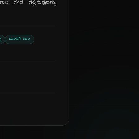
ಾಲ ಸೇವೆ ಸಲ್ಲಿಸುವುದನ್ನು
್
ಮೂರನೇ ಅವಧಿ