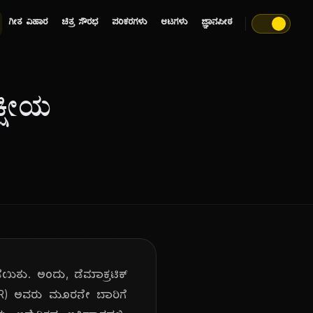
ಗೀತ ವಿಹಾರ
ಚಿತ್ರ ಸೌರಭ
ಪರಿಕರಗಳು
ಆಟಗಳು
ಜ್ಞಾನಪೀಠ
ಕ್ಷೀಯ
ಿತು. ಅಂದು, ಡೆಮಾಕ್ರಟಿಕ್
- FDR) ಅವರು ಮೂರನೇ ಬಾರಿಗೆ