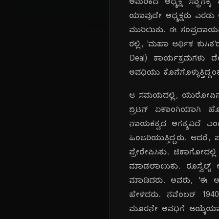
ಅಮೆರಿಕದ ಅಧ್ಯಕ್ಷ ಸ್ಥಾನಕ್
ಯಾವುದೇ ಅಧ್ಯಕ್ಷರು ಎರಡು 
ಮುರಿಯಿತು. ಈ ಸಂಪ್ರದಾಯವನ್ನ
ರಲ್ಲಿ, 'ಮಹಾ ಆರ್ಥಿಕ ಕುಸಿ
Deal) ಕಾರ್ಯಕ್ರಮಗಳು ದೇಶ
ಅವಧಿಯು ಕೊನೆಗೊಳ್ಳುತ್ತಿದ್
ಆ ಸಮಯದಲ್ಲಿ, ಯುರೋಪಿನಲ್ಲಿ 
ಬ್ರಿಟನ್ ಏಕಾಂಗಿಯಾಗಿ ಹೋರ
ನಾಯಕತ್ವದ ಅಗತ್ಯವಿದೆ ಎಂದ
ಹಿಂಜರಿಯುತ್ತಿದ್ದರು. ಆದರೆ
ಪ್ರೇರೇಪಿಸಿತು. ಚಿಕಾಗೋದಲ
ಮಾಡಲಾಯಿತು. ರೂಸ್ವೆಲ್ಟ
ಮಾಡಿದರು. ಅವರು, 'ಈ ಅಭೂ
ಹೇಳಿದರು. ನವೆಂಬರ್ 1940ರ
ಮೂರನೇ ಅವಧಿಗೆ ಆಯ್ಕೆಯಾದ