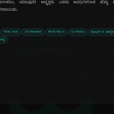
ಂಗೀಕರಿಸಿ, ಯಾವುದೇ ಅಧ್ಯಕ್ಷರು ಎರಡು ಅವಧಿಗಳಿಗಿಂತ ಹೆಚ್ಚು ಕ
ಿಸಲಾಯಿತು.
Third Term
US President
World War II
US Politics
ಫ್ರಾಂಕ್ಲಿನ್ ಡಿ. ರೂಸ್ವೆಲ್ಟ
ದ್ಧ