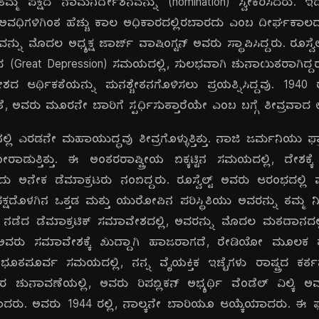
ಕೆ ತಮ್ಮ ಪಕ್ಷದ ನಾಮನಿರ್ದೇಶನವನ್ನು (nomination) ಸ್ವೀಕರಿಸಿದರು. 
ಅವಧಿಗಳಿಗಿಂತ ಹೆಚ್ಚು ಕಾಲ ಅಧಿಕಾರದಲ್ಲಿರಬಾರದು ಎಂಬ ದೀರ್ಘಕಾಲ
ು ಮೊದಲ ಅಧ್ಯಕ್ಷ ಜಾರ್ಜ್ ವಾಷಿಂಗ್ಟನ್ ಅವರು ಸ್ಥಾಪಿಸಿದ್ದರು. ರೂಸ್ವೆ
ತ'ದ (Great Depression) ಸಮಯದಲ್ಲಿ, ಸುಲಭವಾಗಿ ಚುನಾಯಿತರಾಗಿದ್ದ
ದ ಆರ್ಥಿಕತೆಯನ್ನು ಪುನಶ್ಚೇತನಗೊಳಿಸಲು ಪ್ರಯತ್ನಿಸಿದ್ದವು. 194
ದಂತೆ, ಅವರು ಮೂರನೇ ಬಾರಿಗೆ ಸ್ಪರ್ಧಿಸುತ್ತಾರೆಯೇ ಎಂಬ ಬಗ್ಗೆ ತೀವ್
ಎರಡನೇ ಮಹಾಯುದ್ಧವು ತೀವ್ರಗೊಳ್ಳುತ್ತಿತ್ತು. ನಾಜಿ ಜರ್ಮನಿಯು ಫ್ರಾನ್
ಾಡುತ್ತಿತ್ತು. ಈ ಅಂತರರಾಷ್ಟ್ರೀಯ ಬಿಕ್ಕಟ್ಟಿನ ಸಮಯದಲ್ಲಿ, ದೇಶಕ್ಕ
ು ಅನೇಕ ಡೆಮಾಕ್ರಟರು ನಂಬಿದ್ದರು. ರೂಸ್ವೆಲ್ಟ್ ಅವರು ಆರಂಭದಲ್ಲಿ 
, ಪಕ್ಷದೊಳಗಿನ ಒತ್ತಡ ಮತ್ತು ಯುರೋಪಿನ ಪರಿಸ್ಥಿತಿಯು ಅವರನ್ನು ತಮ್
್ಲಿ ನಡೆದ ಡೆಮಾಕ್ರಟಿಕ್ ಸಮಾವೇಶದಲ್ಲಿ, ಅವರನ್ನು ಮೊದಲ ಮತದಾನದಲ್
್ ಅವರು ಸಮಾವೇಶಕ್ಕೆ ಖುದ್ದಾಗಿ ಹಾಜರಾಗದೆ, ರೇಡಿಯೋ ಮೂಲಕ ತ
ತಪೂರ್ವ ಸಮಯದಲ್ಲಿ, ನನ್ನ ವೈಯಕ್ತಿಕ ಇಚ್ಛೆಗಳು ರಾಷ್ಟ್ರದ ಕರ
 ಚುನಾವಣೆಯಲ್ಲಿ, ಅವರು ರಿಪಬ್ಲಿಕನ್ ಅಭ್ಯರ್ಥಿ ವೆಂಡೆಲ್ ವಿಲ್ಕಿ ಅ
ರು. ಅವರು 1944 ರಲ್ಲಿ, ನಾಲ್ಕನೇ ಬಾರಿಯೂ ಆಯ್ಕೆಯಾದರು. ಈ ಘ