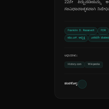
22ನೇ ತಿದ್ದುಪಡಿಯನ್ನು ಅ
ಸಂವಿಧಾನಾತ್ಮಕವಾಗಿ ನಿಷೇಧ
Franklin D. Roosevelt
FDR
ಯು.ಎಸ್. ಅಧ್ಯಕ್ಷ
ಎರಡನೇ ಮಹಾಯು
ಆಧಾರಗಳು:
History.com
Wikipedia
ಹಂಚಿಕೊಳ್ಳಿ: