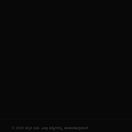
ಕನ್ನಡ ಭಾಷೆ, ಸಂಸ್ಕೃತಿ ಮತ್ತು ಸಾಮಾನ್ಯ ಜ್ಞಾನದ ಡಿಜಿಟಲ್ ಆರ್ಕೈವ್
ಜ್ಞಾನಕೋಶ
ಚಿತ್ರ ಸೌರಭ
ಪ್ರಚಲಿತ ಲೇಖನಗಳು
ಆಟಗಳು
ಗೀತ ವಿಹಾರ
ಜ್ಞಾನಪೀಠ
ದಿನ ವಿಶೇಷ
ಪರಿಕರಗಳು
© 2026 ಕನ್ನಡ ನುಡಿ. ಎಲ್ಲಾ ಹಕ್ಕುಗಳನ್ನು ಕಾಪಾಡಿಕೊಳ್ಳಲಾಗಿದೆ.