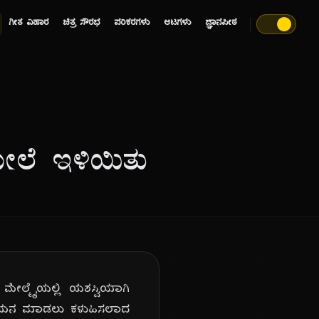
ಗೀತ ವಿಹಾರ
ಚಿತ್ರ ಸೌರಭ
ಪರಿಕರಗಳು
ಆಟಗಳು
ಜ್ಞಾನಪೀಠ
ೇಲೆ ಇಳಿಯಿತು
ಮೇಲ್ಮೈಯಲ್ಲಿ ಯಶಸ್ವಿಯಾಗಿ
 ಅಧ್ಯಯನ ಮಾಡಲು ಕಳುಹಿಸಲಾದ