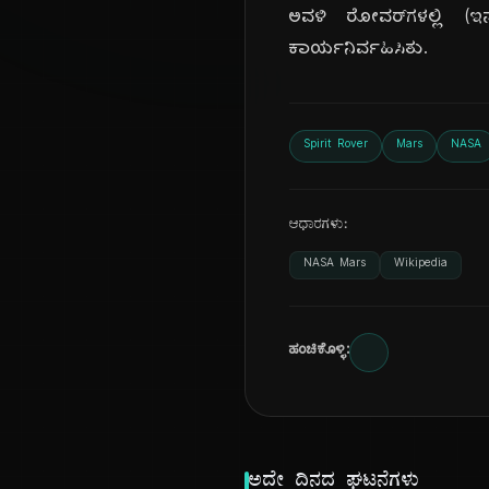
ಅವಳಿ ರೋವರ್‌ಗಳಲ್ಲಿ (ಇ
ಕಾರ್ಯನಿರ್ವಹಿಸಿತು.
Spirit Rover
Mars
NASA
ಆಧಾರಗಳು:
NASA Mars
Wikipedia
ಹಂಚಿಕೊಳ್ಳಿ:
ಅದೇ ದಿನದ ಘಟನೆಗಳು