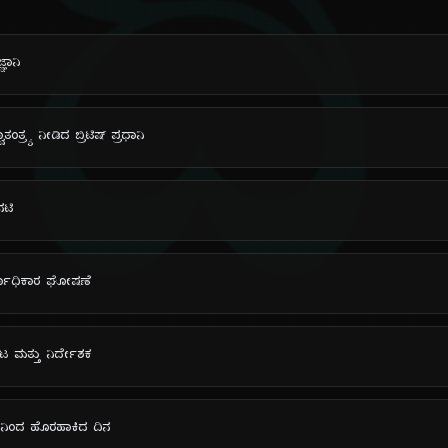
ದಿ
ಞಾನಿ
ವಾತಂತ್ರ್ಯ ನೀಡಿದ ಬ್ರಿಟಿಷ್ ಪ್ರಧಾನಿ
ನಟಿ
್ವಾಧಿಕಾರ ಘೋಷಣೆ
ನಟ ಮತ್ತು ನಿರ್ದೇಶಕ
್‌ನಿಂದ ಹೊರಹಾಕಿದ ದಿನ