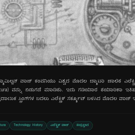
ಮಿಲ್ಟನ್ ವಾಚ್ ಕಂಪನಿಯು ವಿಶ್ವದ ಮೊದಲ ಬ್ಯಾಟರಿ ಚಾಲಿತ ಎಲೆಕ್ಟ್ರಿ
ntura) ವನ್ನು ಬಿಡುಗಡೆ ಮಾಡಿತು. ಇದು ಗಡಿಯಾರ ತಯಾರಿಕಾ ಇತಿಹಾಸ
ಾಯಿಕ ಸ್ಪ್ರಿಂಗ್‌ಗಳ ಬದಲು ಎಲೆಕ್ಟ್ರಿಕ್ ಸರ್ಕ್ಯೂಟ್ ಬಳಸಿದ ಮೊದಲ ವಾಚ್ 
tura
Technology History
ಎಲೆಕ್ಟ್ರಿಕ್ ವಾಚ್
ತಂತ್ರಜ್ಞಾನ