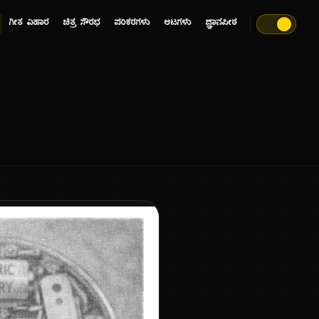
ಗೀತ ವಿಹಾರ
ಚಿತ್ರ ಸೌರಭ
ಪರಿಕರಗಳು
ಆಟಗಳು
ಜ್ಞಾನಪೀಠ