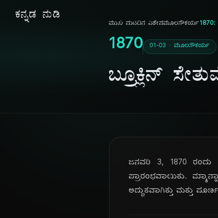
ಕನ್ನಡ ನುಡಿ
ಮುಖ ಪುಟ
ದಿನ ವಿಶೇಷ
ಮೂಲಸೌಕರ್ಯ
1870: 
1870
01-03 · ಮೂಲಸೌಕರ್ಯ
ಬ್ರೂಕ್ಲಿನ್ ಸ
ಜನವರಿ 3, 1870 ರಂದು ನ್ಯ
ಪ್ರಾರಂಭವಾಯಿತು. ಮ್ಯಾನ್ಹ
ಅದ್ಭುತವಾಗಿತ್ತು ಮತ್ತು ಪೂರ