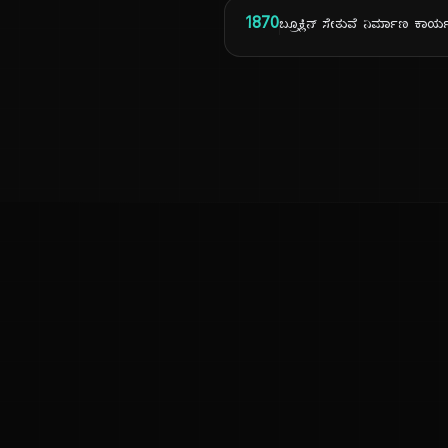
1870
ಬ್ರೂಕ್ಲಿನ್ ಸೇತುವೆ ನಿರ್ಮಾಣ ಕಾ
ಕನ್ನಡ ನುಡಿ
ಕನ್ನಡ ಭಾಷೆ, ಸಂಸ್ಕೃತಿ ಮತ್ತು ಸಾಮಾನ್ಯ ಜ್ಞಾನದ ಡಿಜಿಟಲ್ ಆರ್ಕೈವ್