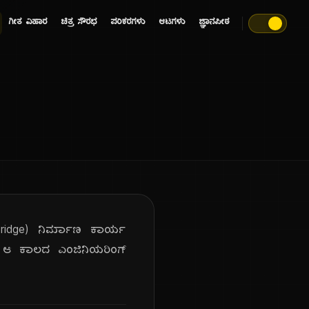
ಗೀತ ವಿಹಾರ
ಚಿತ್ರ ಸೌರಭ
ಪರಿಕರಗಳು
ಆಟಗಳು
ಜ್ಞಾನಪೀಠ
n Bridge) ನಿರ್ಮಾಣ ಕಾರ್ಯ
ೆಯು ಆ ಕಾಲದ ಎಂಜಿನಿಯರಿಂಗ್