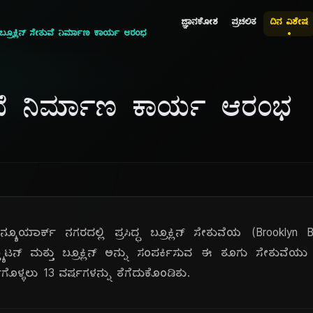
ಜ್ಞಾನಕೋಶ
ಪ್ರಚಲಿತ
ದಿನ ವಿಶೇಷ
ಬ್ರೂಕ್ಲಿನ್ ಸೇತುವೆ ನಿರ್ಮಾಣ ಕಾರ್ಯ ಆರಂಭ
ೇತುವೆ ನಿರ್ಮಾಣ ಕಾರ್ಯ ಆರಂಭ
ೂಯಾರ್ಕ್ ನಗರದಲ್ಲಿ ಪ್ರಸಿದ್ಧ ಬ್ರೂಕ್ಲಿನ್ ಸೇತುವೆಯ (Brookly
್ಯಾಟನ್ ಮತ್ತು ಬ್ರೂಕ್ಲಿನ್ ಅನ್ನು ಸಂಪರ್ಕಿಸುವ ಈ ತೂಗು ಸೇತುವ
್ಣಗೊಳ್ಳಲು 13 ವರ್ಷಗಳನ್ನು ತೆಗೆದುಕೊಂಡಿತು.