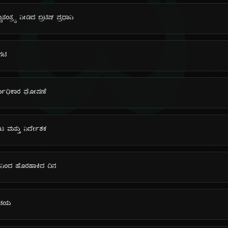
ದಿ
ವಾತಂತ್ರ್ಯ ನೀಡಿದ ಬ್ರಿಟಿಷ್ ಪ್ರಧಾನಿ
ನಟಿ
್ವಾಧಿಕಾರ ಘೋಷಣೆ
ನಟ ಮತ್ತು ನಿರ್ದೇಶಕ
್‌ನಿಂದ ಹೊರಹಾಕಿದ ದಿನ
ರಿಚಯ