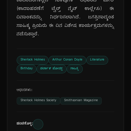
ಕಾದಂಬರಿಗಳಲ್ಲಿನ ಸುಳಿವುಗಳ ಆಧಾರದ ಮೇಲೆ
(ಉದಾಹರಣೆಗೆ ಟ್ವೆಲ್ತ್ ನೈಟ್ ಉಲ್ಲೇಖ) ಈ
ದಿನಾಂಕವನ್ನು ನಿರ್ಧರಿಸಲಾಗಿದೆ. ಜಗತ್ತಿನಾದ್ಯಂತ
ಸಾಹಿತ್ಯ ಪ್ರಿಯರು ಈ ದಿನ ವಿಶೇಷ ಕಾರ್ಯಕ್ರಮಗಳನ್ನು
ನಡೆಸುತ್ತಾರೆ.
Sherlock Holmes
Arthur Conan Doyle
Literature
Birthday
ಷರ್ಲಾಕ್ ಹೋಮ್ಸ್
ಸಾಹಿತ್ಯ
ಆಧಾರಗಳು:
Sherlock Holmes Society
Smithsonian Magazine
ಹಂಚಿಕೊಳ್ಳಿ: