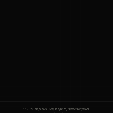
ನಮ್ಮ ಬಗ್ಗೆ
ಗೌಪ್ಯತೆ ನೀತಿ
ಸೇವಾ ನಿಯಮಗಳು
© 2026 ಕನ್ನಡ ನುಡಿ. ಎಲ್ಲಾ ಹಕ್ಕುಗಳನ್ನು ಕಾಪಾಡಿಕೊಳ್ಳಲಾಗಿದೆ.