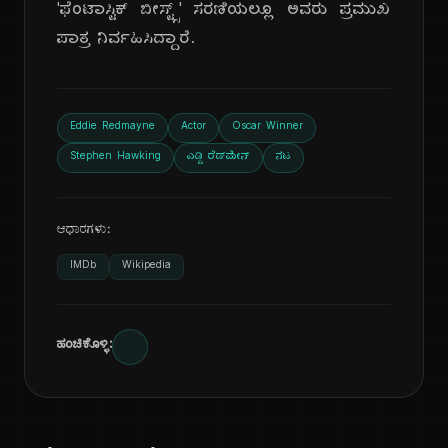
'ಫೆಂಟಾಸ್ಟಿಕ್ ಬೀಸ್ಟ್ಸ್' ಸರಣಿಯಲ್ಲೂ ಅವರು ಪ್ರಮುಖ
ಪಾತ್ರ ನಿರ್ವಹಿಸಿದ್ದಾರೆ.
Eddie Redmayne
Actor
Oscar Winner
Stephen Hawking
ಎಡ್ಡಿ ರೆಡ್‌ಮೇನ್
ನಟ
ಆಧಾರಗಳು:
IMDb
Wikipedia
ಹಂಚಿಕೊಳ್ಳಿ: