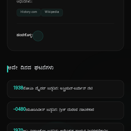
ಆಧಾರಗಳು:
History.com
Wikipedia
ಹಂಚಿಕೊಳ್ಳಿ:
ಅದೇ ದಿನದ ಘಟನೆಗಳು
1938
ರೋಮಿ ಷ್ನೈಡರ್ ಜನ್ಮದಿನ: ಆಸ್ಟ್ರಿಯನ್-ಜರ್ಮನ್ ನಟಿ
-0480
ಯೂರಿಪಿಡೀಸ್ ಜನ್ಮದಿನ: ಗ್ರೀಕ್ ದುರಂತ ನಾಟಕಕಾರ