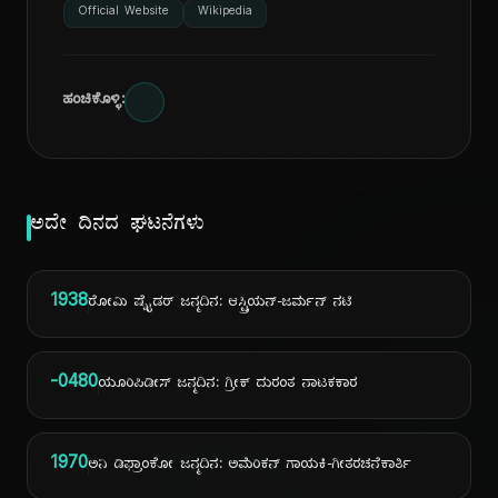
Official Website
Wikipedia
ಹಂಚಿಕೊಳ್ಳಿ:
ಅದೇ ದಿನದ ಘಟನೆಗಳು
1938
ರೋಮಿ ಷ್ನೈಡರ್ ಜನ್ಮದಿನ: ಆಸ್ಟ್ರಿಯನ್-ಜರ್ಮನ್ ನಟಿ
-0480
ಯೂರಿಪಿಡೀಸ್ ಜನ್ಮದಿನ: ಗ್ರೀಕ್ ದುರಂತ ನಾಟಕಕಾರ
1970
ಅನಿ ಡಿಫ್ರಾಂಕೋ ಜನ್ಮದಿನ: ಅಮೆರಿಕನ್ ಗಾಯಕಿ-ಗೀತರಚನೆಕಾರ್ತಿ