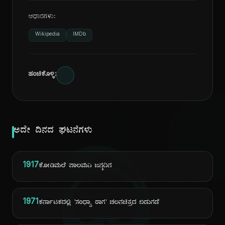
ಆಧಾರಗಳು:
Wikipedia
IMDb
ಹಂಚಿಕೊಳ್ಳಿ:
ಅದೇ ದಿನದ ಘಟನೆಗಳು
1917
ಕೋಡಿಮಲೆ ಪಾಲಮನಿ ಜನ್ಮದಿನ
1971
ಕರ್ನಾಟಕದಲ್ಲಿ 'ಸಂಧ್ಯಾ ರಾಗ' ಚಲನಚಿತ್ರದ ಬಿಡುಗಡೆ