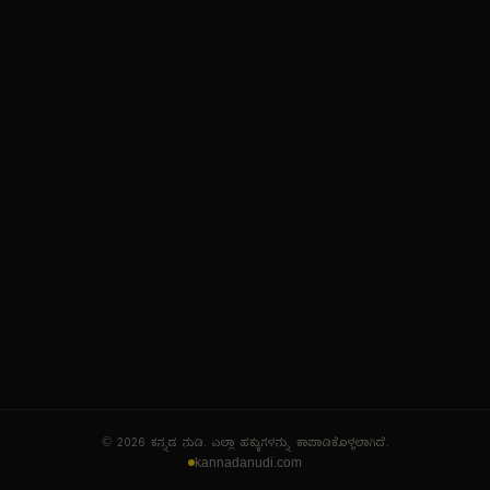
ನಮ್ಮ ಬಗ್ಗೆ
ಗೌಪ್ಯತೆ ನೀತಿ
ಸೇವಾ ನಿಯಮಗಳು
© 2026 ಕನ್ನಡ ನುಡಿ. ಎಲ್ಲಾ ಹಕ್ಕುಗಳನ್ನು ಕಾಪಾಡಿಕೊಳ್ಳಲಾಗಿದೆ.
kannadanudi.com