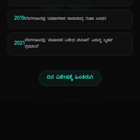
ದಿ
2019
ಬೆಂಗಳೂರಿನಲ್ಲಿ ಇತಿಹಾಸಕಾರ ರಾಮಚಂದ್ರ ಗುಹಾ ಬಂಧನ
ಬೆಂಗಳೂರಿನಲ್ಲಿ 'ಮತಾಂತರ ನಿಷೇಧ ಮಸೂದೆ' ವಿರುದ್ಧ ಬೃಹತ್
2021
ಪ್ರತಿಭಟನೆ
ದಿನ ವಿಶೇಷಕ್ಕೆ ಹಿಂತಿರುಗಿ
ಕನ್ನಡ ನುಡಿ