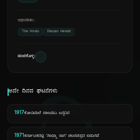
ಆಧಾರಗಳು:
The Hindu
Deccan Herald
ಹಂಚಿಕೊಳ್ಳಿ:
ಅದೇ ದಿನದ ಘಟನೆಗಳು
1917
ಕೋಡಿಮಲೆ ಪಾಲಮನಿ ಜನ್ಮದಿನ
1971
ಕರ್ನಾಟಕದಲ್ಲಿ 'ಸಂಧ್ಯಾ ರಾಗ' ಚಲನಚಿತ್ರದ ಬಿಡುಗಡೆ