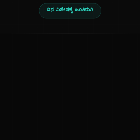
ದಿನ ವಿಶೇಷಕ್ಕೆ ಹಿಂತಿರುಗಿ
ಕನ್ನಡ ನುಡಿ
ಕನ್ನಡ ಭಾಷೆ, ಸಂಸ್ಕೃತಿ ಮತ್ತು ಸಾಮಾನ್ಯ ಜ್ಞಾನದ ಡಿಜಿಟಲ್ ಆರ್ಕೈವ್