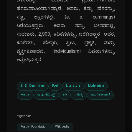
ಬಳಕೆಯಲ್ಲಿ, ಮಾಡಿದ, ಪ್ರಯೋಗಗಳಿಗಾಗಿ,
ಹೆಸರುವಾಸಿಯಾಗಿದ್ದಾರೆ. ಅವರು, ತಮ್ಮ, ಹೆಸರನ್ನು,
ಸಣ್ಣ, ಅಕ್ಷರಗಳಲ್ಲಿ, (e. e. cummings)
ಬರೆಯುತ್ತಿದ್ದರು. ಅವರು, ತಮ್ಮ, ಜೀವನದಲ್ಲಿ,
ಸುಮಾರು, 2,900, ಕವಿತೆಗಳನ್ನು, ಬರೆದಿದ್ದಾರೆ. ಅವರ,
ಕವಿತೆಗಳು, ಹೆಚ್ಚಾಗಿ, ಪ್ರೀತಿ, ಪ್ರಕೃತಿ, ಮತ್ತು,
ವ್ಯಕ್ತಿಗತವಾದದ, (individualism) ವಿಷಯಗಳನ್ನು,
ಅನ್ವೇಷಿಸುತ್ತವೆ.
E. E. Cummings
Poet
Literature
Modernism
Poetry
ಇ.ಇ. ಕಮಿಂಗ್ಸ್
ಕವಿ
ಸಾಹಿತ್ಯ
ಆಧುನಿಕತಾವಾದ
ಆಧಾರಗಳು:
Poetry Foundation
Wikipedia