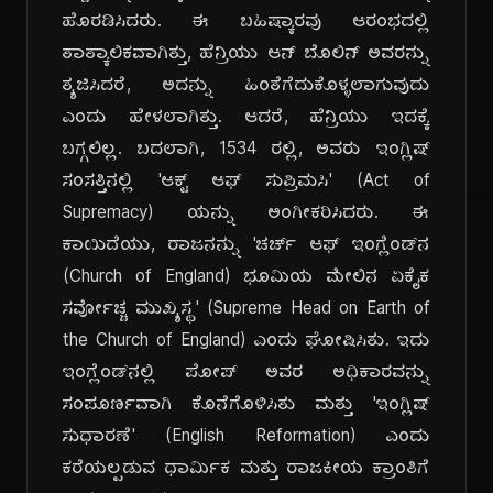
ಹೊರಡಿಸಿದರು. ಈ ಬಹಿಷ್ಕಾರವು ಆರಂಭದಲ್ಲಿ
ತಾತ್ಕಾಲಿಕವಾಗಿತ್ತು, ಹೆನ್ರಿಯು ಆನ್ ಬೊಲಿನ್ ಅವರನ್ನು
ತ್ಯಜಿಸಿದರೆ, ಅದನ್ನು ಹಿಂತೆಗೆದುಕೊಳ್ಳಲಾಗುವುದು
ಎಂದು ಹೇಳಲಾಗಿತ್ತು. ಆದರೆ, ಹೆನ್ರಿಯು ಇದಕ್ಕೆ
ಬಗ್ಗಲಿಲ್ಲ. ಬದಲಾಗಿ, 1534 ರಲ್ಲಿ, ಅವರು ಇಂಗ್ಲಿಷ್
ಸಂಸತ್ತಿನಲ್ಲಿ 'ಆಕ್ಟ್ ಆಫ್ ಸುಪ್ರಿಮಸಿ' (Act of
Supremacy) ಯನ್ನು ಅಂಗೀಕರಿಸಿದರು. ಈ
ಕಾಯಿದೆಯು, ರಾಜನನ್ನು 'ಚರ್ಚ್ ಆಫ್ ಇಂಗ್ಲೆಂಡ್‌ನ
(Church of England) ಭೂಮಿಯ ಮೇಲಿನ ಏಕೈಕ
ಸರ್ವೋಚ್ಚ ಮುಖ್ಯಸ್ಥ' (Supreme Head on Earth of
the Church of England) ಎಂದು ಘೋಷಿಸಿತು. ಇದು
ಇಂಗ್ಲೆಂಡ್‌ನಲ್ಲಿ ಪೋಪ್ ಅವರ ಅಧಿಕಾರವನ್ನು
ಸಂಪೂರ್ಣವಾಗಿ ಕೊನೆಗೊಳಿಸಿತು ಮತ್ತು 'ಇಂಗ್ಲಿಷ್
ಸುಧಾರಣೆ' (English Reformation) ಎಂದು
ಕರೆಯಲ್ಪಡುವ ಧಾರ್ಮಿಕ ಮತ್ತು ರಾಜಕೀಯ ಕ್ರಾಂತಿಗೆ