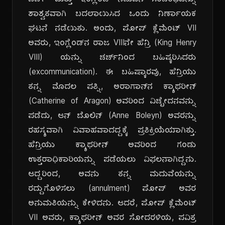
ಚರ್ಚ್ ಮತ್ತು ಇಂಗ್ಲೆಂಡ್ ನಡುವಿನ ಸಂಬಂಧವನ್ನು
ಶಾಶ್ವತವಾಗಿ ಬದಲಾಯಿಸಿದ ಒಂದು ನಿರ್ಣಾಯಕ
ಘಟನೆ ನಡೆಯಿತು. ಅಂದು, ಪೋಪ್ ಕ್ಲೆಮೆಂಟ್ VII
ಅವರು, ಇಂಗ್ಲೆಂಡ್‌ನ ರಾಜ VIIIನೇ ಹೆನ್ರಿ (King Henry
VIII) ಯನ್ನು ಚರ್ಚ್‌ನಿಂದ ಬಹಿಷ್ಕರಿಸಿದರು
(excommunication). ಈ ಬಹಿಷ್ಕಾರವು, ಹೆನ್ರಿಯು
ತನ್ನ ಮೊದಲ ಪತ್ನಿ, ಅರಾಗಾನ್‌ನ ಕ್ಯಾಥರೀನ್
(Catherine of Aragon) ಅವರಿಂದ ವಿಚ್ಛೇದನವನ್ನು
ಪಡೆದು, ಆನ್ ಬೊಲಿನ್ (Anne Boleyn) ಅವರನ್ನು
ರಹಸ್ಯವಾಗಿ ವಿವಾಹವಾದದ್ದಕ್ಕೆ ಪ್ರತಿಕ್ರಿಯೆಯಾಗಿತ್ತು.
ಹೆನ್ರಿಯು ಕ್ಯಾಥರೀನ್ ಅವರಿಂದ ಗಂಡು
ಉತ್ತರಾಧಿಕಾರಿಯನ್ನು ಪಡೆಯಲು ವಿಫಲನಾಗಿದ್ದನು.
ಆದ್ದರಿಂದ, ಅವನು ತನ್ನ ಮದುವೆಯನ್ನು
ರದ್ದುಗೊಳಿಸಲು (annulment) ಪೋಪ್ ಅವರ
ಅನುಮತಿಯನ್ನು ಕೇಳಿದನು. ಆದರೆ, ಪೋಪ್ ಕ್ಲೆಮೆಂಟ್
VII ಅವರು, ಕ್ಯಾಥರೀನ್ ಅವರ ಸೋದರಳಿಯ, ಪವಿತ್ರ