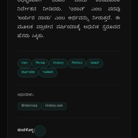
ಅಧಿಕೃತವಾಗಿ 'ಇರಾನ್' ಎಂದು ಕರೆಯುವಂತೆ
ನಿರ್ದೇಶನ ನೀಡಿದರು. 'ಇರಾನ್' ಎಂಬ ಪದವು
'ಆರ್ಯರ ನಾಡು' ಎಂಬ ಅರ್ಥವನ್ನು ನೀಡುತ್ತದೆ. ಈ
ಮೂಲಕ ಪ್ರಾಚೀನ ಪರ್ಷಿಯಾಕ್ಕೆ ಆಧುನಿಕ ಸ್ವರೂಪದ
ಹೆಸರು ಸಿಕ್ಕಿತು.
Iran
Persia
History
Politics
ಇರಾನ್
ಪರ್ಷಿಯಾ
ಇತಿಹಾಸ
ಆಧಾರಗಳು:
Britannica
History.com
ಹಂಚಿಕೊಳ್ಳಿ: