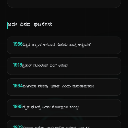
ಅದೇ ದಿನದ ಘಟನೆಗಳು
1966
ವಿಶ್ವದ ಅತ್ಯಂತ ಆಳವಾದ ಗುಹೆಯ ಶಾಫ್ಟ್ ಅನ್ವೇಷಣೆ
1918
ಗ್ರೇಟರ್ ಪೋಲೆಂಡ್ ದಂಗೆ ಆರಂಭ
1934
ಪರ್ಷಿಯಾ ದೇಶವು 'ಇರಾನ್' ಎಂದು ಮರುನಾಮಕರಣ
1985
ಡೈನ್ ಫೋಸ್ಸೆ ನಿಧನ: ಗೊರಿಲ್ಲಾಗಳ ಸಂರಕ್ಷಕಿ